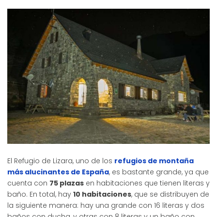
El Refugio de Lizara, uno de los
refugios de montaña
más alucinantes de España
, es bastante grande, ya que
cuenta con
75 plazas
en habitaciones que tienen literas y
baño. En total, hay
10 habitaciones
, que se distribuyen de
la siguiente manera: hay una grande con 16 literas y dos
baños con ducha, y otras con 8 literas y un baño con