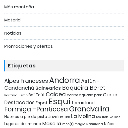
Más montaña
Material
Noticias
Promociones y ofertas
Etiquetas
Andorra
Alpes Franceses
Astún -
Baqueira Beret
Candanchú
Balnearios
Caldea
Cerler
Boí Taüll
Barranquismo
caribe aquatic park
Esquí
Destacados
ferrari land
Espot
Grandvalira
Formigal-Panticosa
La Molina
Hoteles a pie de pista
Javalambre
Les Trois Vallées
Masella
Lugares del mundo
Niños
mon(t) magic
Naturland