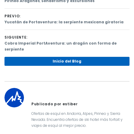
Pirineo Aragonés
,
Senderismo y excursiones
PREVIO:
Previous
Yucatán de Portaventura: la serpiente mexicana giratoria
post:
Navegación
SIGUIENTE:
de
Next
Cobra Imperial PortAventura: un dragón con forma de
post:
serpiente
entradas
Inicio del Blog
Publicado por estiber
Ofertas de esquí en Andorra, Alpes, Pirineo y Sierra
Nevada. Encuentra ofertas de ski hotel más forfait y
viajes de esquí al mejor precio.