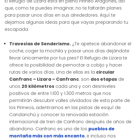
El Refugio de Lizara está en pleno Pirineo Aragonés, así
que, como te puedes imaginar, no te faltarán planes
para pasar unos días en sus alrededores. Aquí te
dejamos algunas ideas para que vayas preparando tu
escapada:
Travesías de Senderismo.
¿Te apetece abandonar el
coche, coger la mochila y pasar unos días dejándote
llevar únicamente por tus pies? El Refugio de Lizara te
ofrece la posibilidad de pernoctar a cobijo y hacer
rutas de varios días. Una de ellas es la
circular
Canfranc – Lizara – Canfranc
: son
dos etapas
de
unos
20 kilómetros
cada una y con desniveles
positivos de entre 1.100 y 1.300 metros que nos
permitirán descubrir valles olvidados de esta parte de
los Pirineos, adentrarnos en las pistas de esquí de
Candanchú y conocer la renovada estación
internacional de tren de Canfranc después de años de
abandono. Canfranc es uno de los
pueblos de
montaña más con más encanto
, e incluso nos