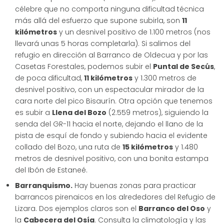
célebre que no comporta ninguna dificultad técnica
más allá del esfuerzo que supone subirla, son
11
kilómetros
y un desnivel positivo de 1.100 metros (nos
llevará unas 5 horas completarla). Si salimos del
refugio en dirección al Barranco de Oldecua y por las
Casetas Forestales, podemos subir el
Puntal de Secús
,
de poca dificultad,
11 kilómetros
y 1.300 metros de
desnivel positivo, con un espectacular mirador de la
cara norte del pico Bisaurín. Otra opción que tenemos
es subir a
Llena del Bozo
(2.559 metros), siguiendo la
senda del GR-11 hacia el norte, dejando el llano de la
pista de esquí de fondo y subiendo hacia el evidente
collado del Bozo, una ruta de
15 kilómetros
y 1.480
metros de desnivel positivo, con una bonita estampa
del Ibón de Estaneé.
Barranquismo.
Hay buenas zonas para practicar
barrancos pirenaicos en los alrededores del Refugio de
Lizara. Dos ejemplos claros son el
Barranco del Oso
y
la
Cabecera del Osía
. Consulta la climatología y las