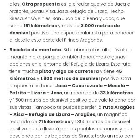
días.
Otra propuesta
es la circular que va de Jaca a
Aratorés, Borau, Aisa, Jasa, Refugio de Lizara, Hecho,
Siresa, Ansó, Biniés, San Juan de la Peña y Jaca, que
suma
151 kilómetros
y más de
3.000 metros de
desnivel
positivo, una espectacular ruta para conocer
al detalle esta parte del Pirineo Aragonés.
Bicicleta de montaña.
Si te aburre el asfalto, llévate la
mountain bike porque también tendremos algunas
opciones en el entorno del Refugio de Lizara. Esta ruta
tiene mucha
pista y algo de carretera
y tiene
45
kilómetros
y
1.800 metros de desnivel
positivo. Otra
propuesta es hacer
Jasa – Cucuruzuelo – Mesola –
Petrito – Lizara – Jasa
, un recorrido de
33 kilómetros
y 1.500 metros de desnivel positivo que vale la pena por
sus vistas. Tampoco te puedes perder la
ruta Aragües
– Aísa – Refugio de Lizara – Aragües
, un magnífico
recorrido de
71 kilómetros
y 1.850 metros de desnivel
positivo que te llevará por los pueblos cercanos y que
desciende por las bajadas de Sinués, todo un reto con