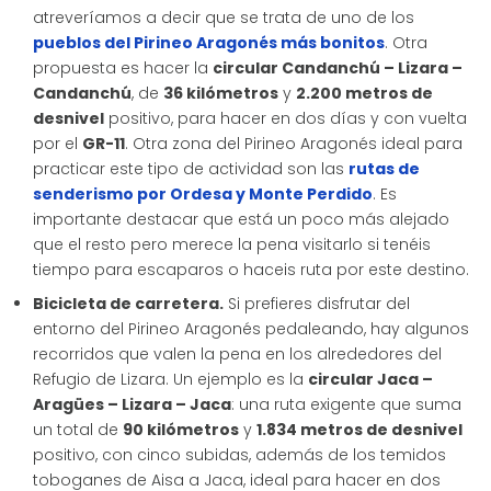
atreveríamos a decir que se trata de uno de los
pueblos del Pirineo Aragonés más bonitos
. Otra
propuesta es hacer la
circular Candanchú – Lizara –
Candanchú
, de
36 kilómetros
y
2.200 metros de
desnivel
positivo, para hacer en dos días y con vuelta
por el
GR-11
. Otra zona del Pirineo Aragonés ideal para
practicar este tipo de actividad son las
rutas de
senderismo por Ordesa y Monte Perdido
. Es
importante destacar que está un poco más alejado
que el resto pero merece la pena visitarlo si tenéis
tiempo para escaparos o haceis ruta por este destino.
Bicicleta de carretera.
Si prefieres disfrutar del
entorno del Pirineo Aragonés pedaleando, hay algunos
recorridos que valen la pena en los alrededores del
Refugio de Lizara. Un ejemplo es la
circular Jaca –
Aragües – Lizara – Jaca
: una ruta exigente que suma
un total de
90 kilómetros
y
1.834 metros de desnivel
positivo, con cinco subidas, además de los temidos
toboganes de Aisa a Jaca, ideal para hacer en dos