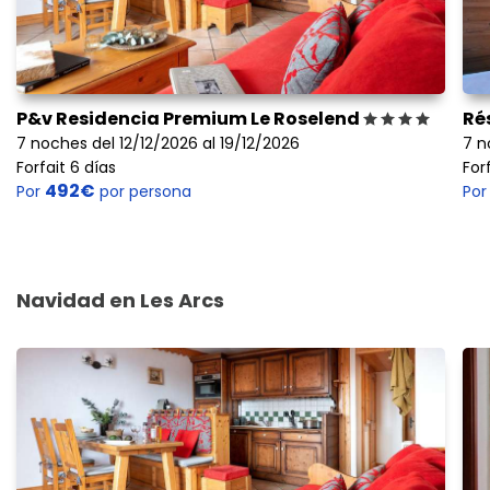
P&v Residencia Premium Le Roselend
Rés
7 noches del 12/12/2026 al 19/12/2026
7 n
Forfait 6 días
For
492€
Por
por persona
Po
Navidad en Les Arcs