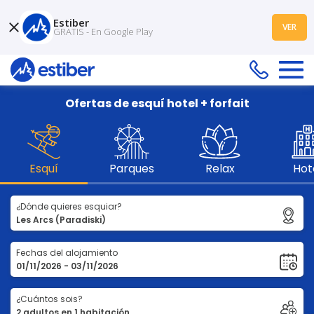
Estiber
VER
GRATIS - En Google Play
Ofertas de esquí hotel + forfait
Esquí
Parques
Relax
Hot
¿Dónde quieres esquiar?
Fechas del alojamiento
¿Cuántos sois?