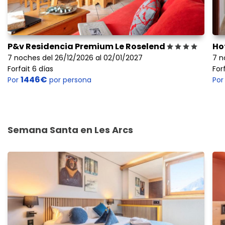
P&v Residencia Premium Le Roselend
Ho
7 noches del 26/12/2026 al 02/01/2027
7 n
Forfait 6 días
For
1446€
Por
por persona
Po
Semana Santa en Les Arcs