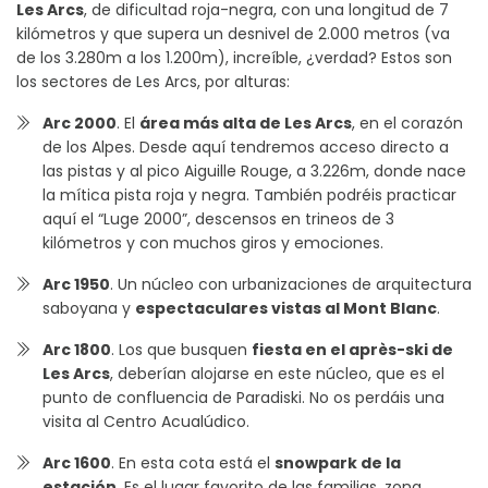
Les Arcs
, de dificultad roja-negra, con una longitud de 7
kilómetros y que supera un desnivel de 2.000 metros (va
de los 3.280m a los 1.200m), increíble, ¿verdad? Estos son
los sectores de Les Arcs, por alturas:
Arc 2000
. El
área más alta de Les Arcs
, en el corazón
de los Alpes. Desde aquí tendremos acceso directo a
las pistas y al pico Aiguille Rouge, a 3.226m, donde nace
la mítica pista roja y negra. También podréis practicar
aquí el “Luge 2000”, descensos en trineos de 3
kilómetros y con muchos giros y emociones.
Arc 1950
. Un núcleo con urbanizaciones de arquitectura
saboyana y
espectaculares vistas al Mont Blanc
.
Arc 1800
. Los que busquen
fiesta en el après-ski de
Les Arcs
, deberían alojarse en este núcleo, que es el
punto de confluencia de Paradiski. No os perdáis una
visita al Centro Acualúdico.
Arc 1600
. En esta cota está el
snowpark de la
estación
. Es el lugar favorito de las familias, zona