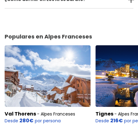
Populares en Alpes Franceses
Val Thorens
Tignes
- Alpes Franceses
- Alpes Fr
280€
216€
Desde
por persona
Desde
por pe