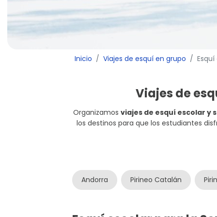
Inicio
Viajes de esquí en grupo
Esquí
Viajes de es
Organizamos
viajes de esquí escolar y
los destinos para que los estudiantes di
Andorra
Pirineo Catalán
Pir