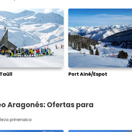
 Taüll
Port Ainé/Espot
neo Aragonés: Ofertas para
leza prinenaica