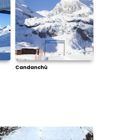
Candanchú