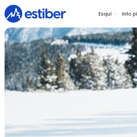
Esquí
Info p