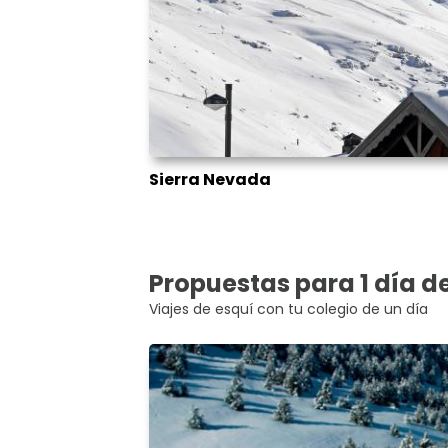
Sierra Nevada
Propuestas para 1 día d
Viajes de esquí con tu colegio de un día