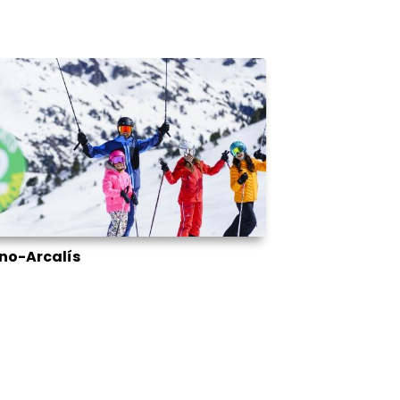
no-Arcalís