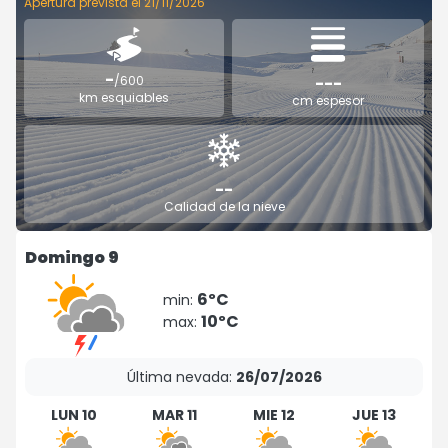
Apertura prevista el 21/11/2026
-
/600
---
km esquiables
cm espesor
--
Calidad de la nieve
Domingo 9
6ºC
min:
10ºC
max:
Última nevada:
26/07/2026
LUN 10
MAR 11
MIE 12
JUE 13