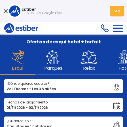
Estiber
VER
GRATIS - En Google Play
Ofertas de esquí hotel + forfait
Esquí
Parques
Relax
Hot
¿Dónde quieres esquiar?
Fechas del alojamiento
¿Cuántos sois?