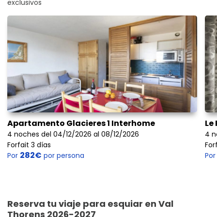
exclusivos
Apartamento Glacieres 1 Interhome
Le
4 noches del 04/12/2026 al 08/12/2026
4 n
Forfait 3 días
For
282€
Por
por persona
Po
Reserva tu viaje para esquiar en Val
Thorens 2026-2027