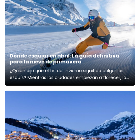
Dónde esquiar en abril: La guía definitiva
para la nieve de primavera
¿Quién dijo que el fin del invierno significa colgar los
esquís? Mientras las ciudades empiezan a florecer, las
cumbres más altas guardan un tesoro: esquiar en
primavera. Esquiar en abril es una experiencia sensorial
única donde los días interminables, las temperaturas
amables y ese ambiente r