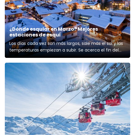
¿Dónde esquiar en Marzo? Mejores
estaciones de esquí
Los días cada vez son más largos, sale más el sol y las
temperaturas empiezan a subir. Se acerca el fin del
invierno. A muchos les alegra, pero a otros, como los
amantes del esquí, no nos deja de dar algo de pena
porque vemos que la temporada se acerca a su fin.
Pero no nos anticipemos: ¡todav�