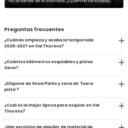
los amantes de la montaña. ¿Quién no ha soñado
alguna vez con alcanzar la cima del majestuoso
Montblanc, con perderte por su infinidad de senderos
en un entorno increíble, con esquiar en los Alpes y
disfrutar de sus espectaculares pistas de es
Preguntas frecuentes
¿Cuándo empieza y acaba la temporada
2026-2027 en Val Thorens?
¿Cuántos kilómetros esquiables y pistas
tiene?
¿Dispone de Snow Parks y zona de 'fuera
pista'?
¿Cuál es la mejor época para esquiar en Val
Thorens?
¿Hay servicios de alquiler de material de