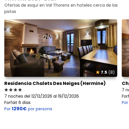
Ofertas de esquí en Val Thorens en hoteles cerca de las
pistas
7.5
(8)
Residencia Chalets Des Neiges (Hermine)
Ch
7 n
7 noches del 12/12/2026 al 19/12/2026
For
Forfait 6 días
Po
1290€
Por
por persona