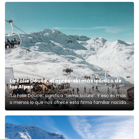
La Folie Douce, el après-ski más icónico de
los Alpes
“La Folie Douce” significa “tierna locura”. Y eso es más
o menos lo que nos ofrece esta firma familiar nacida
en Francia y que se ha convertido en el auténtico
símbolo del après-ski en los Alpes franceses. Su
historia se remonta a 1969, cuando iniciaron esa
combinación de originalida