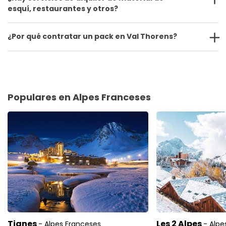
esquí, restaurantes y otros?
¿Por qué contratar un pack en Val Thorens?
Populares en Alpes Franceses
Tignes
Les 2 Alpes
- Alpes Franceses
- Alpe