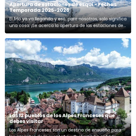
Apertura de estaciones de esquí - Fechas
Temporada 2025-2026
El frío ya va llegando y eso, para nosotros, solo significa
una cosa: ¡Se acerca la apertura de las estaciones de
esquí! Ve desempolvando el equipaje y el material
porque pronto estarán abiertas las primeras pistas.
Como todos los años, los más locos de la nieve
estamos expectantes por saber c
Los 12 pueblos de los Alpes Franceses que
debes visitar
Los Alpes Franceses son un destino de ensueño para