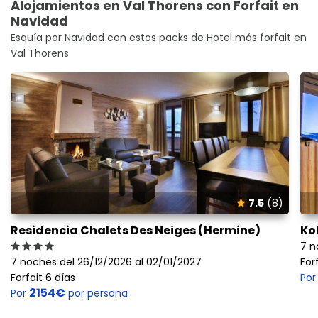
Alojamientos en Val Thorens con Forfait en
Navidad
Esquía por Navidad con estos packs de Hotel más forfait en
Val Thorens
7.5
(8)
Residencia Chalets Des Neiges (Hermine)
Ko
7 n
7 noches del 26/12/2026 al 02/01/2027
For
Forfait 6 días
Po
2154€
Por
por persona