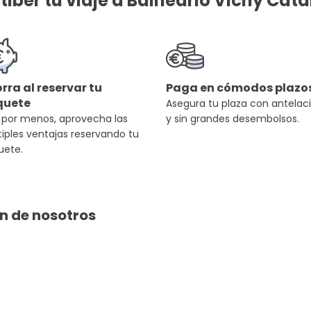
tiber tu viaje a Balneario Vichy Cat
rra al reservar tu
Paga en cómodos plazo
quete
Asegura tu plaza con antelac
 por menos, aprovecha las
y sin grandes desembolsos.
iples ventajas reservando tu
uete.
en de nosotros