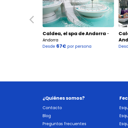
Caldea, el spa de Andorra
Cal
-
And
Andorra
67€
Desde
por persona
Des
¿Quiénes somos?
Fec
Contacto
Esq
Blog
Esq
Preguntas frecuentes
Esqu