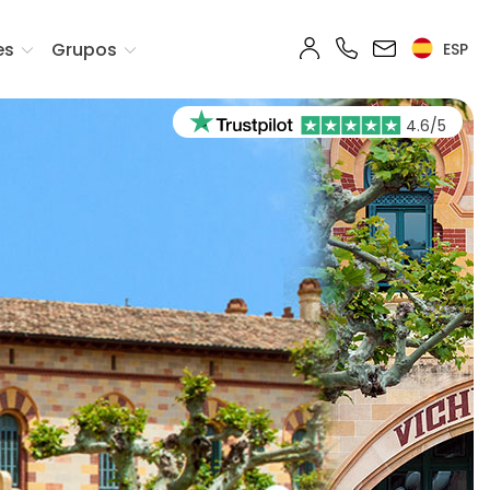
es
Grupos
ESP
4.6/5