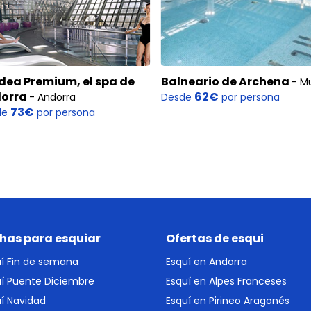
dea Premium, el spa de
Balneario de Archena
- M
orra
62€
- Andorra
Desde
por persona
73€
de
por persona
has para esquiar
Ofertas de esqui
uí Fin de semana
Esquí en Andorra
uí Puente Diciembre
Esquí en Alpes Franceses
í Navidad
Esquí en Pirineo Aragonés