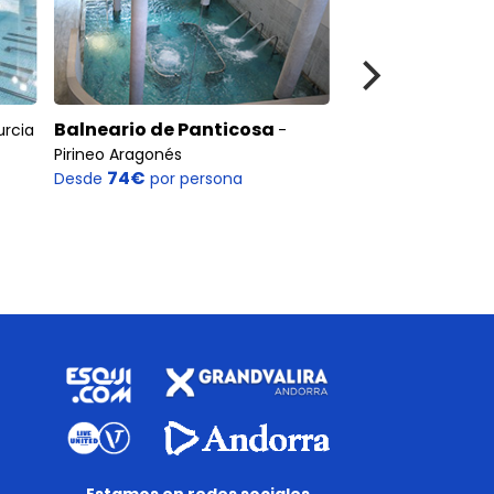
Balneario de Panticosa
Balneario de L
urcia
-
Pirineo Aragonés
Nevada
74€
77€
Desde
por persona
Desde
por pe
Estamos en redes sociales