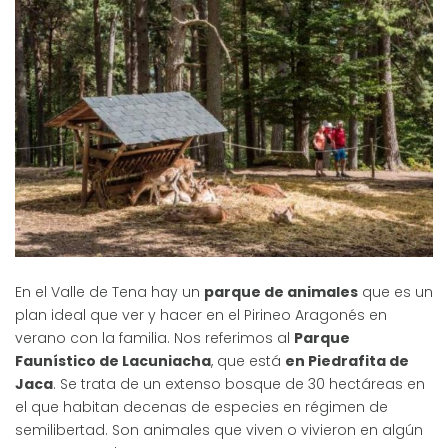
En el Valle de Tena hay un
parque de animales
que es un
plan ideal que ver y hacer en el Pirineo Aragonés en
verano con la familia. Nos referimos al
Parque
Faunístico de Lacuniacha
, que está
en Piedrafita de
Jaca
. Se trata de un extenso bosque de 30 hectáreas en
el que habitan decenas de especies en régimen de
semilibertad. Son animales que viven o vivieron en algún