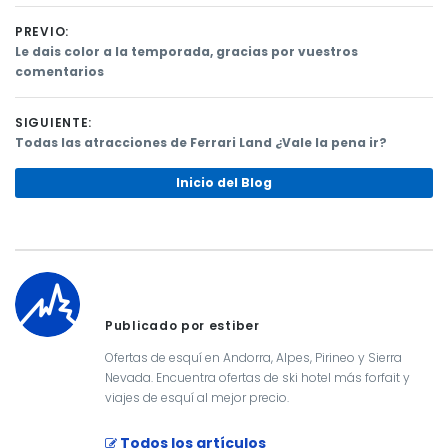
PREVIO:
Previous
Le dais color a la temporada, gracias por vuestros
post:
comentarios
Navegación
de
SIGUIENTE:
Next
Todas las atracciones de Ferrari Land ¿Vale la pena ir?
entradas
post:
Inicio del Blog
Publicado por estiber
Ofertas de esquí en Andorra, Alpes, Pirineo y Sierra
Nevada. Encuentra ofertas de ski hotel más forfait y
viajes de esquí al mejor precio.
Todos los artículos