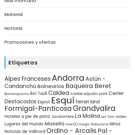
Más montaña
Material
Noticias
Promociones y ofertas
Etiquetas
Andorra
Alpes Franceses
Astún -
Baqueira Beret
Candanchú
Balnearios
Caldea
Cerler
Boí Taüll
Barranquismo
caribe aquatic park
Esquí
Destacados
ferrari land
Espot
Grandvalira
Formigal-Panticosa
La Molina
Hoteles a pie de pista
Javalambre
Les Trois Vallées
Masella
Lugares del mundo
Niños
mon(t) magic
Naturland
Ordino - Arcalis
Pal -
Noticias de Vallnord