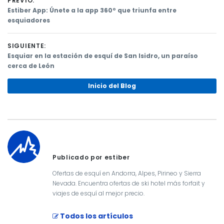
PREVIO:
Previous
Estiber App: Únete a la app 360º que triunfa entre
post:
esquiadores
Navegación
de
SIGUIENTE:
Next
Esquiar en la estación de esquí de San Isidro, un paraíso
entradas
post:
cerca de León
Inicio del Blog
Publicado por estiber
Ofertas de esquí en Andorra, Alpes, Pirineo y Sierra
Nevada. Encuentra ofertas de ski hotel más forfait y
viajes de esquí al mejor precio.
Todos los artículos