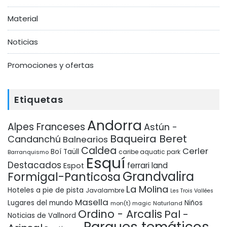
Material
Noticias
Promociones y ofertas
Etiquetas
Andorra
Alpes Franceses
Astún -
Baqueira Beret
Candanchú
Balnearios
Caldea
Cerler
Boí Taüll
Barranquismo
caribe aquatic park
Esquí
Destacados
ferrari land
Espot
Grandvalira
Formigal-Panticosa
La Molina
Hoteles a pie de pista
Javalambre
Les Trois Vallées
Masella
Lugares del mundo
Niños
mon(t) magic
Naturland
Ordino - Arcalis
Pal -
Noticias de Vallnord