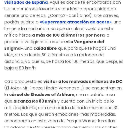
visitados de España
. Aquí es donde te encontrarás con
tus superhéroes favoritos y tendrás la oportunidad de
sentirte uno de ellos. ¿Cómo? Fácil (¡o no!): si te atreves,
podrás subirte a
«Superman: atracción de acero»
, una
tremenda montaña rusa que simula el vuelo de este
mítico héroe
a más de 100 kilómetros por hora
; o
probar la vertiginosa torre de
«La Venganza del
Enigma»
, una
caída libre
que, para que te hagas una
idea, se ve desde 50 kilómetros a la redonda de
distancia, ya que sube hasta los 100 metros, que después
baja a 80 km/h.
Otra propuesta es
visitar a los malvados villanos de DC
(El Joker, Mr. Freeze, Hiedra Venenosa…): se encuentran en
la
cárcel de Shadows of Arkham
, una montaña rusa
que
alcanza los 83 km/h
y cuenta con un inicio de lo
más trepidante, con una caída de nada menos que 31
metros. Los que quieran emociones más moderadas,
encontrarán en esta zona del Parque Warner las sillas
voladoras de «Mr. Freeze, fábrica de hielo» y los coches