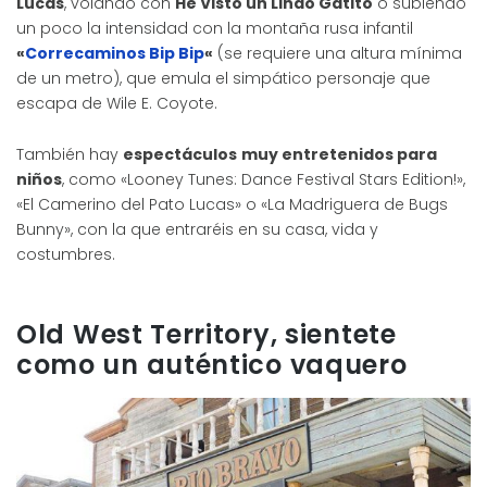
Lucas
, volando con
He Visto un Lindo Gatito
o subiendo
un poco la intensidad con la montaña rusa infantil
«
Correcaminos Bip Bip
«
(se requiere una altura mínima
de un metro), que emula el simpático personaje que
escapa de Wile E. Coyote.
También hay
espectáculos
muy entretenidos para
niños
, como «Looney Tunes: Dance Festival Stars Edition!»,
«El Camerino del Pato Lucas» o «La Madriguera de Bugs
Bunny», con la que entraréis en su casa, vida y
costumbres.
Old West Territory, sientete
como un auténtico vaquero