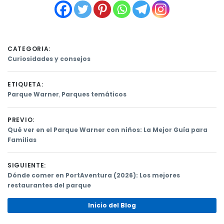
CATEGORIA:
Curiosidades y consejos
ETIQUETA:
Parque Warner
,
Parques temáticos
PREVIO:
Previous
Qué ver en el Parque Warner con niños: La Mejor Guía para
post:
Familias
Navegación
de
SIGUIENTE:
Next
Dónde comer en PortAventura (2026): Los mejores
entradas
post:
restaurantes del parque
Inicio del Blog