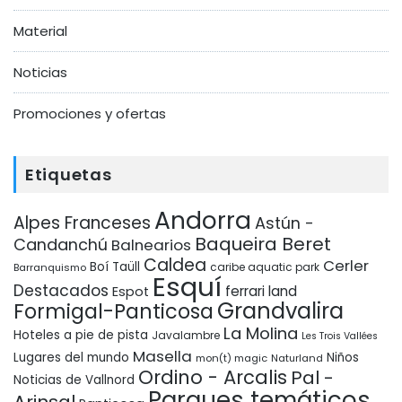
Material
Noticias
Promociones y ofertas
Etiquetas
Andorra
Alpes Franceses
Astún -
Baqueira Beret
Candanchú
Balnearios
Caldea
Cerler
Boí Taüll
Barranquismo
caribe aquatic park
Esquí
Destacados
ferrari land
Espot
Grandvalira
Formigal-Panticosa
La Molina
Hoteles a pie de pista
Javalambre
Les Trois Vallées
Masella
Lugares del mundo
Niños
mon(t) magic
Naturland
Ordino - Arcalis
Pal -
Noticias de Vallnord
Parques temáticos