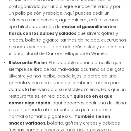
protagonizada por una alegre e inocente vaca y por
un pollo peleón y rebelde. Aquí puedes pedir un
refresco o una cerveza, agua mineral, café o zumos
tipo bifrutas, además de
matar el gusanillo entre
horas con los dulces y salados
que sirven: gofres y
crepes, bollería gigante, tarrinas de helado, cucuruchos
o snacks variados. La parada más dulce y colorida en
el área infantil de Cartoon Village de la Warner.
Ristorante Piolini
. El inolvidable canario amarillo que
siempre se libra de las malvadas ocurrencias del gato
Silvestre ya nos recibe, desde lejos, a bordo de una
góndola y con una suerte de sombrero italiano para
darnos la bienvenida a su establecimiento. Más que un
restaurante es, en realidad, un
quiosco en el que
comer algo rápido
: aquí podemos pedir una deliciosa
pizza horneada al momento o un perrito caliente…
normal o tamaño gigante ¡XXL!
También tienen
snacks variados
, bollería, gofres y crepes y bebidas
frescas como refrescos, zumos, agua, cerveza o