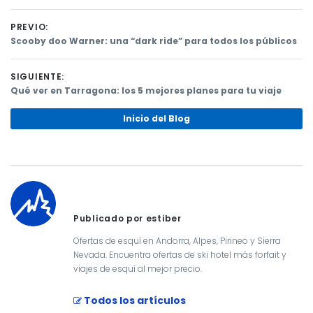
PREVIO:
Previous
Scooby doo Warner: una “dark ride” para todos los públicos
post:
Navegación
SIGUIENTE:
de
Next
Qué ver en Tarragona: los 5 mejores planes para tu viaje
post:
entradas
Inicio del Blog
Publicado por estiber
Ofertas de esquí en Andorra, Alpes, Pirineo y Sierra
Nevada. Encuentra ofertas de ski hotel más forfait y
viajes de esquí al mejor precio.
Todos los artículos