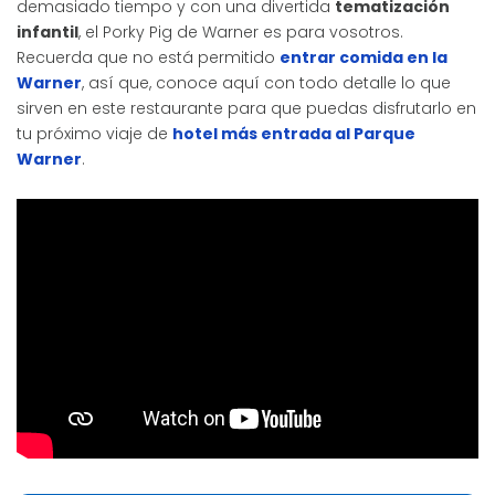
demasiado tiempo y con una divertida
tematización
infantil
, el Porky Pig de Warner es para vosotros.
Recuerda que no está permitido
entrar comida en la
Warner
, así que, conoce aquí con todo detalle lo que
sirven en este restaurante para que puedas disfrutarlo en
tu próximo viaje de
hotel más entrada al Parque
Warner
.