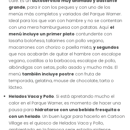
café. Es un
autoservicio muy animado y bastante
grande
, para ir con los peques y con uno de los
menús más completos y variados del Parque Warner.
Ideal para los que van con hambre y no se contentan
con una mera hamburguesa con patatas. Aquí
el
menú incluye un primer plato
contundente con
lasaña boloñesa, tallarines con pollo vegano,
macarrones con chorizo o paella mixta,
y segundos
que nos acabarán de quitar el hambre con escalope
vegano, costillas a la barbacoa, escalope de pollo,
albóndigas con setas, pollo asado y mucho más. El
menú
también incluye postre
con fruta de
temporada, gelatina, mouse de chocolate, tarta o
lácteo.
Helados Vaca y Pollo
. Si está apretando mucho el
calor en el Parque Warner, es momento de hacer una
pausa para
hidratarse con una bebida fresquita o
con un helado
. Un buen lugar para hacerlo en Cartoon
Village es el quiosco de Helados Vaca y Pollo,
ambientado en la famosa serie estadounidense