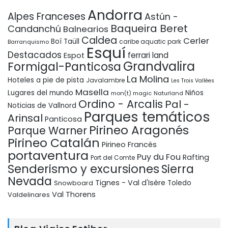
Andorra
Alpes Franceses
Astún -
Baqueira Beret
Candanchú
Balnearios
Caldea
Cerler
Boí Taüll
Barranquismo
caribe aquatic park
Esquí
Destacados
ferrari land
Espot
Grandvalira
Formigal-Panticosa
La Molina
Hoteles a pie de pista
Javalambre
Les Trois Vallées
Masella
Lugares del mundo
Niños
mon(t) magic
Naturland
Ordino - Arcalis
Pal -
Noticias de Vallnord
Parques temáticos
Arinsal
Panticosa
Pirineo Aragonés
Parque Warner
Pirineo Catalán
Pirineo Francés
portaventura
Puy du Fou
Rafting
Port del Comte
Senderismo y excursiones
Sierra
Nevada
Tignes - Val d'Isère
Snowboard
Toledo
Val Thorens
Valdelinares