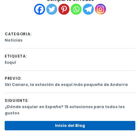
CATEGORIA:
Noticias
ETIQUETA:
Esquí
PREVIO:
Previous
Ski Canaro, la estación de esquí más pequeña de Andorra
post:
Navegación
SIGUIENTE:
de
Next
¿Dónde esquiar en España? 15 estaciones para todos los
post:
gustos
entradas
Inicio del Blog