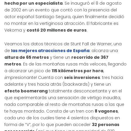
hecha por un especialista
. Se inauguró el 8 de agosto
de 2002 en un evento que contó con la presencia del
actor español Santiago Segura, quien finalmente decidió
no montar en la vertiginosa atracción. El fabricante es
Vekoma y
costó 20 millones de euros
.
Veamos los datos técnicos de Stunt Fall de Warner, una
de
las mejores atracciones de España
: alcanza una
altura de 65 metros
y tiene un
recorrido de 367
metros
. Es de las montañas rusas más veloces, llegando
a alcanzar un pico de
115 kilómetros por hora
,
¡impresionante! Cuenta con
seis inversiones
: tres hacia
adelante y tres hacia atrás (backwards) y tiene un
efecto boomerang
totalmente desconcertante y en el
que experimentarás una sensación de vértigo inaudita,
nada comparable al resto de montañas rusas a las que
te hayas montado. Consta de un tren con
8 vagones
,
cada uno de los cuales tiene 4 asientos dispuestos en
forma de “V”, por lo que pueden acceder
32 personas