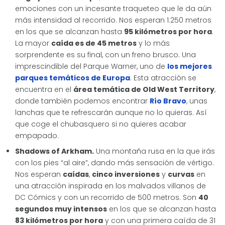
emociones con un incesante traqueteo que le da aún
más intensidad al recorrido. Nos esperan 1.250 metros
en los que se alcanzan hasta
95 kilómetros por hora
.
La mayor
caída es de 45 metros
y lo más
sorprendente es su final, con un freno brusco. Una
imprescindible del Parque Warner, uno de
los mejores
parques temáticos de Europa
. Esta atracción se
encuentra en el
área temática de Old West Territory
,
donde también podemos encontrar
Río Bravo
, unas
lanchas que te refrescarán aunque no lo quieras. Así
que coge el chubasquero si no quieres acabar
empapado.
Shadows of Arkham.
Una montaña rusa en la que irás
con los pies “al aire”, dando más sensación de vértigo.
Nos esperan
caídas
,
cinco inversiones
y
curvas
en
una atracción inspirada en los malvados villanos de
DC Cómics y con un recorrido de 500 metros. Son
40
segundos muy intensos
en los que se alcanzan hasta
83 kilómetros por hora
y con una primera caída de 31