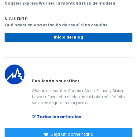
Previous
Coaster Express Warner, la montaña rusa de madera
post:
Navegación
SIGUIENTE:
de
Next
Qué hacer en una estación de esquí si no esquías
post:
entradas
Inicio del Blog
Publicado por estiber
Ofertas de esquí en Andorra, Alpes, Pirineo y Sierra
Nevada. Encuentra ofertas de ski hotel más forfait y
viajes de esquí al mejor precio.
Todos los artículos
Deja un comentario