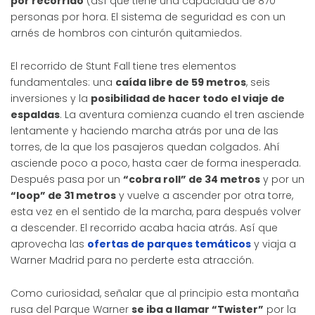
por recorrido
(así que tiene una capacidad de 870
personas por hora. El sistema de seguridad es con un
arnés de hombros con cinturón quitamiedos.
El recorrido de Stunt Fall tiene tres elementos
fundamentales: una
caída libre de 59 metros
, seis
inversiones y la
posibilidad de hacer todo el viaje de
espaldas
. La aventura comienza cuando el tren asciende
lentamente y haciendo marcha atrás por una de las
torres, de la que los pasajeros quedan colgados. Ahí
asciende poco a poco, hasta caer de forma inesperada.
Después pasa por un
“cobra roll” de 34 metros
y por un
“loop” de 31 metros
y vuelve a ascender por otra torre,
esta vez en el sentido de la marcha, para después volver
a descender. El recorrido acaba hacia atrás. Así que
aprovecha las
ofertas de parques temáticos
y viaja a
Warner Madrid para no perderte esta atracción.
Como curiosidad, señalar que al principio esta montaña
rusa del Parque Warner
se iba a llamar “Twister”
por la