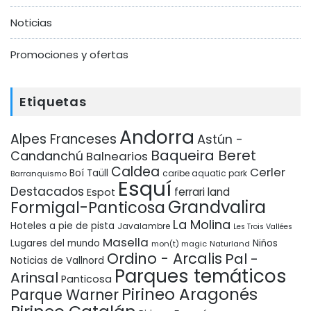
Noticias
Promociones y ofertas
Etiquetas
Andorra
Alpes Franceses
Astún -
Baqueira Beret
Candanchú
Balnearios
Caldea
Cerler
Boí Taüll
Barranquismo
caribe aquatic park
Esquí
Destacados
ferrari land
Espot
Grandvalira
Formigal-Panticosa
La Molina
Hoteles a pie de pista
Javalambre
Les Trois Vallées
Masella
Lugares del mundo
Niños
mon(t) magic
Naturland
Ordino - Arcalis
Pal -
Noticias de Vallnord
Parques temáticos
Arinsal
Panticosa
Pirineo Aragonés
Parque Warner