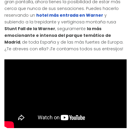
gran pantalla, ahora tienes la posibilidad de estar más
cerca que nunca de sus sensaciones. Puedes hacerlo
reservando un
hotel más entrada en Warner
y
subiendo a la trepidante y vertiginosa montaña rusa
Stunt Fall de la Warner
, seguramente
la más
emocionante e intensa del parque temático de
Madrid
, de toda España y de las más fuertes de Europa.
¿Te atreves con ella? ¡Te contamos todos sus entresijos!