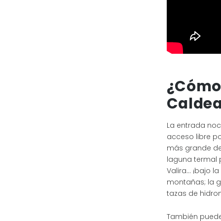
¿Cómo 
Calde
La entrada noc
acceso libre po
más grande del
laguna termal p
Valira… ¡bajo la
montañas; la gr
tazas de hidrom
También puede