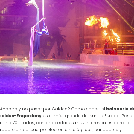
 a Andorra y no pasar por Caldea? Como sabes, el
balneario d
scaldes-Engordany
es el más grande del sur de Europa. Pose
ran a 70 grados, con propiedades muy interesantes para la
proporciona al cuerpo efectos antialérgicos, sanadores y