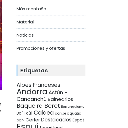
Más montaña
Material
Noticias
Promociones y ofertas
Etiquetas
Alpes Franceses
Andorra
Astún -
Candanchú
Balnearios
e
Baqueira Beret
Barranquismo
e
Caldea
Boí Taüll
caribe aquatic
Destacados
Cerler
Espot
park
Esquí
ferrari land