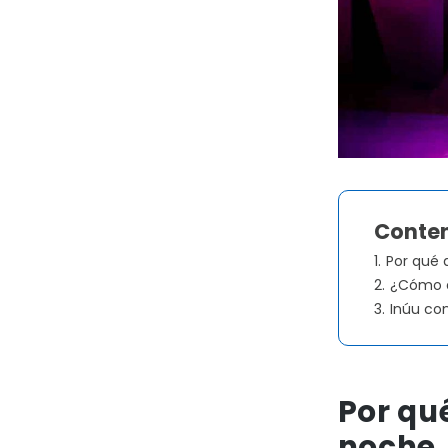
Conten
1.
Por qué 
2.
¿Cómo e
3.
Inúu co
Por qu
noche