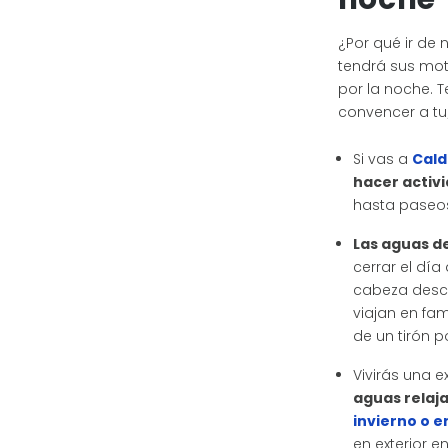
¿Por qué ir de
tendrá sus mot
por la noche. 
convencer a t
Si vas a
Cald
hacer activi
hasta paseos
Las aguas d
cerrar el día
cabeza desco
viajan en fam
de un tirón p
Vivirás una 
aguas relaja
invierno o e
en exterior e