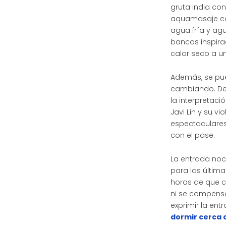
gruta india co
aquamasaje con
agua fría y ag
bancos inspira
calor seco a u
Además, se pue
cambiando. Del 
la interpretaci
Javi Lin y su v
espectaculares 
con el pase.
La entrada noc
para las últim
horas de que ci
ni se compensa
exprimir la ent
dormir cerca 