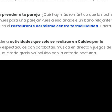
rprender a tu pareja
. ¿Qué hay más romántico que la noch
tenues para una pareja? Pues a eso añádele un baño relajante 
 en el
restaurante del mismo centro termal Caldea
. Caerá
der a
actividades que solo se realizan en Caldea por la
 espectáculos con acróbatas, música en directo y juegos de
ua. Y todo gratis, va incluido con la entrada nocturna.