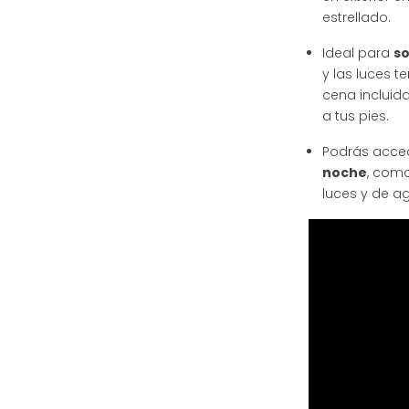
estrellado.
Ideal para
so
y las luces 
cena incluida
a tus pies.
Podrás acce
noche
, como
luces y de ag