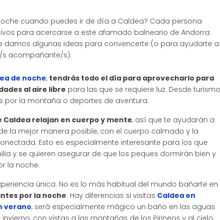
 noche cuando puedes ir de día a Caldea? Cada persona
ivos para acercarse a este afamado balneario de Andorra
Te damos algunas ideas para convencerte (o para ayudarte a
u/s acompañante/s).
ea de noche
,
tendrás todo el día para aprovecharlo para
dades al aire libre
para las que se requiere luz. Desde turismo
 por la montaña o deportes de aventura.
e Caldea relajan en cuerpo y mente
, así que te ayudarán a
 de la mejor manera posible, con el cuerpo calmado y la
nectada. Esto es especialmente interesante para los que
ilia y se quieren asegurar de que los peques dormirán bien y
or la noche.
experiencia única. No es lo más habitual del mundo bañarte en
ntes por la noche
. Hay diferencias si visitas
Caldea en
n verano
, será especialmente mágico un baño en las aguas
n invierno, con vistas a las montañas de los Pirineos y al cielo