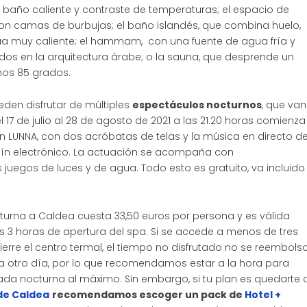
n baño caliente y contraste de temperaturas; el espacio de
 camas de burbujas; el baño islandés, que combina huelo,
ua muy caliente; el hammam, con una fuente de agua fría y
dos en la arquitectura árabe; o la sauna, que desprende un
nos 85 grados.
den disfrutar de múltiples
espectáculos nocturnos
, que van
17 de julio al 28 de agosto de 2021 a las 21.20 horas comienza
ón LUNNA, con dos acróbatas de telas y la música en directo d
iolín electrónico. La actuación se acompaña con
juegos de luces y de agua. Todo esto es gratuito, va incluido
turna a Caldea cuesta 33,50 euros por persona y es válida
as 3 horas de apertura del spa. Si se accede a menos de tres
erre el centro termal, el tiempo no disfrutado no se reembols
 otro día, por lo que recomendamos estar a la hora para
rada nocturna al máximo. Sin embargo, si tu plan es quedarte 
de Caldea
recomendamos escoger un pack de
Hotel +