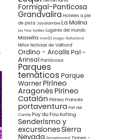
Formigal-Panticosa
Grandvalira
Hoteles a pie
La Molina
de pista
Javalambre
Lugares del mundo
Les Trois Vallées
Masella
mon(t) magic
Naturland
Niños
Noticias de Vallnord
Ordino - Arcalis
Pal -
s
Arinsal
Panticosa
Parques
temáticos
Parque
Pirineo
Warner
Pirineo
Aragonés
Catalán
Pirineo Francés
portaventura
Port del
Puy du Fou
Rafting
Comte
Senderismo y
excursiones
Sierra
Nevada
Tignes -
Snowboard