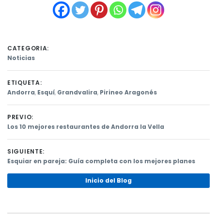
CATEGORIA:
Noticias
ETIQUETA:
Andorra
,
Esquí
,
Grandvalira
,
Pirineo Aragonés
PREVIO:
Previous
Los 10 mejores restaurantes de Andorra la Vella
post:
Navegación
SIGUIENTE:
de
Next
Esquiar en pareja: Guía completa con los mejores planes
post:
entradas
Inicio del Blog