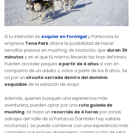
Si tu intención es
esquiar en Formigal
y Panticosa, la
empresa
Tena Park
ofrece la posibilidad de hacer
sencillos paseos en mushing, de iniciación, que
duran 30
minutos
y en el que tú mismo llevarás las tiras del trineo.
Pueden acceder peques
a partir de 4 años
si van en
compañía de un adulto o solos a partir de los 8 años. Se
va por un
circuito cerrado dentro del dominio
esquiable
de la estación de esquí.
Además, quienes busquen una experiencia más
aventurera, pueden optar por una
ruta guiada de
mushing
. Se hace un
recorrido de 4 horas
por zonas
salvajes del Valle de la Partacua (también hay salidas
nocturnas). Se puede combinar con una experiencia más
completa que incluye alojamiento, construcción de iglús,