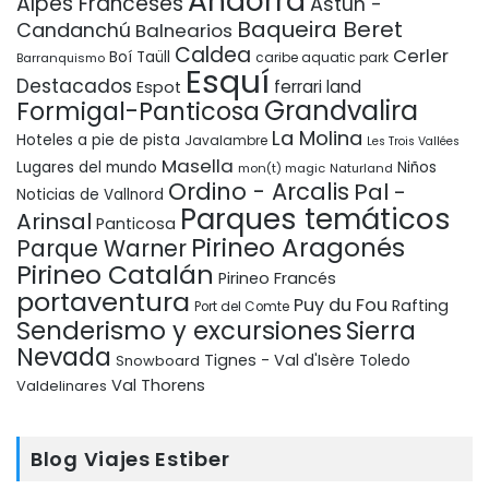
Andorra
Alpes Franceses
Astún -
Baqueira Beret
Candanchú
Balnearios
Caldea
Cerler
Boí Taüll
Barranquismo
caribe aquatic park
Esquí
Destacados
ferrari land
Espot
Grandvalira
Formigal-Panticosa
La Molina
Hoteles a pie de pista
Javalambre
Les Trois Vallées
Masella
Lugares del mundo
Niños
mon(t) magic
Naturland
Ordino - Arcalis
Pal -
Noticias de Vallnord
Parques temáticos
Arinsal
Panticosa
Pirineo Aragonés
Parque Warner
Pirineo Catalán
Pirineo Francés
portaventura
Puy du Fou
Rafting
Port del Comte
Senderismo y excursiones
Sierra
Nevada
Tignes - Val d'Isère
Snowboard
Toledo
Val Thorens
Valdelinares
Blog Viajes Estiber