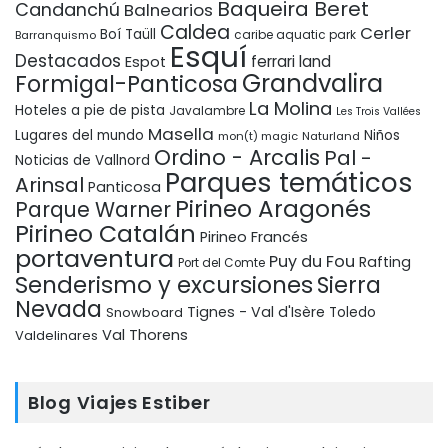
Baqueira Beret
Candanchú
Balnearios
Caldea
Cerler
Boí Taüll
Barranquismo
caribe aquatic park
Esquí
Destacados
ferrari land
Espot
Grandvalira
Formigal-Panticosa
La Molina
Hoteles a pie de pista
Javalambre
Les Trois Vallées
Masella
Lugares del mundo
Niños
mon(t) magic
Naturland
Ordino - Arcalis
Pal -
Noticias de Vallnord
Parques temáticos
Arinsal
Panticosa
Pirineo Aragonés
Parque Warner
Pirineo Catalán
Pirineo Francés
portaventura
Puy du Fou
Rafting
Port del Comte
Senderismo y excursiones
Sierra
Nevada
Tignes - Val d'Isère
Snowboard
Toledo
Val Thorens
Valdelinares
Blog Viajes Estiber