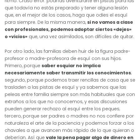
ritmo. Craso error: podrías aventurarte en pistas para las
que todavía no estás preparado y tener alguna lesión
que, en el mejor de los casos, haga que odies el esquí
para siempre. De la misma manera,
si no vamos a clase
con profesionales, podemos adoptar ciertos «dejes»
o «vicios»
que, una vez asimilados, son difíciles de quitar.
Por otro lado, las familias deben huir de la figura padre-
profesor o madre-profesora de esquí con sus hijos.
Primero, porque
saber esquiar no implica
necesariamente saber transmitir los conocimientos
;
segundo, porque podemos traer rencillas de casa que se
trasladen a las pistas de esquí y ya sabemos que las
peleas entre familia siempre son más habituales que con
extraños a los que no conocemos, y esas discusiones
pueden generar rechazo al esquí entre los peques;
tercero, porque ser padres o madres no nos confiere por
naturaleza el arte de la paciencia y podemos forzar a los
chavales a que avancen más rápido de lo que quieran o
deberían. Así que
vale la pena pagar algo de dinero en