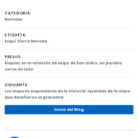
CATEGORIA:
Noticias
ETIQUETA:
Esquí
,
Sierra Nevada
PREVIO:
Previous
Esquiar en la estación de esquí de San Isidro, un paraíso
post:
cerca de León
Navegación
de
SIGUIENTE:
Next
Los mejores esquiadores de la historia: leyendas de la nieve
entradas
post:
que desafiaron la gravedad
Inicio del Blog