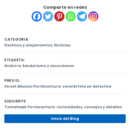
Comparte en redes
CATEGORIA:
Destinos y alojamientos
,
Noticias
ETIQUETA:
Andorra
,
Senderismo y excursiones
PREVIO:
Previous
Street Mission PortAventura: conviértete en detective
post:
Navegación
SIGUIENTE:
de
Next
Tomahawk Portaventura: curiosidades, consejos y detalles
post:
entradas
Inicio del Blog