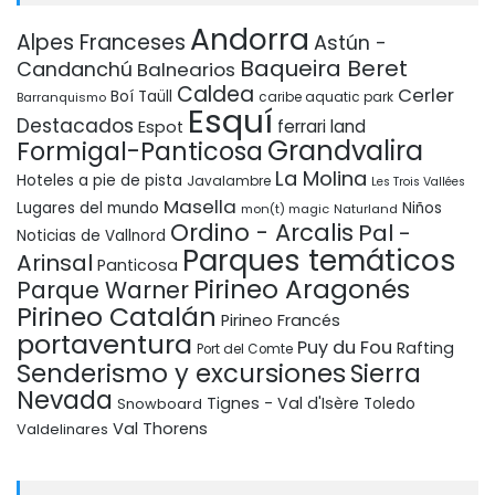
Andorra
Alpes Franceses
Astún -
Baqueira Beret
Candanchú
Balnearios
Caldea
Cerler
Boí Taüll
Barranquismo
caribe aquatic park
Esquí
Destacados
ferrari land
Espot
Grandvalira
Formigal-Panticosa
La Molina
Hoteles a pie de pista
Javalambre
Les Trois Vallées
Masella
Lugares del mundo
Niños
mon(t) magic
Naturland
Ordino - Arcalis
Pal -
Noticias de Vallnord
Parques temáticos
Arinsal
Panticosa
Pirineo Aragonés
Parque Warner
Pirineo Catalán
Pirineo Francés
portaventura
Puy du Fou
Rafting
Port del Comte
Senderismo y excursiones
Sierra
Nevada
Tignes - Val d'Isère
Snowboard
Toledo
Val Thorens
Valdelinares