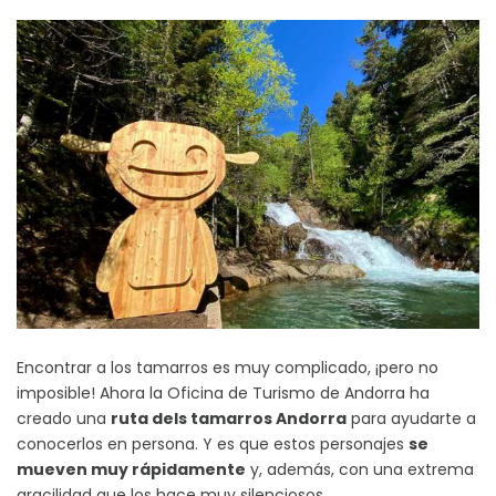
Encontrar a los tamarros es muy complicado, ¡pero no
imposible! Ahora la Oficina de Turismo de Andorra ha
creado una
ruta dels tamarros Andorra
para ayudarte a
conocerlos en persona. Y es que estos personajes
se
mueven muy rápidamente
y, además, con una extrema
gracilidad que los hace muy silenciosos.