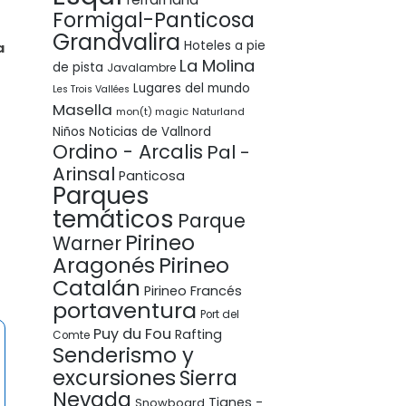
Formigal-Panticosa
Grandvalira
Hoteles a pie
a
La Molina
de pista
Javalambre
Lugares del mundo
Les Trois Vallées
Masella
mon(t) magic
Naturland
Niños
Noticias de Vallnord
Ordino - Arcalis
Pal -
Arinsal
Panticosa
Parques
temáticos
Parque
Pirineo
Warner
Pirineo
Aragonés
Catalán
Pirineo Francés
portaventura
Port del
Puy du Fou
Rafting
Comte
Senderismo y
excursiones
Sierra
Nevada
Tignes -
Snowboard