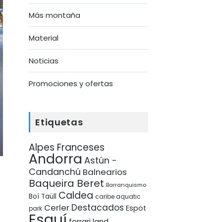
Más montaña
Material
Noticias
Promociones y ofertas
Etiquetas
Alpes Franceses
Andorra
Astún -
Candanchú
Balnearios
Baqueira Beret
Barranquismo
Caldea
Boí Taüll
caribe aquatic
Destacados
Cerler
Espot
park
Esquí
ferrari land