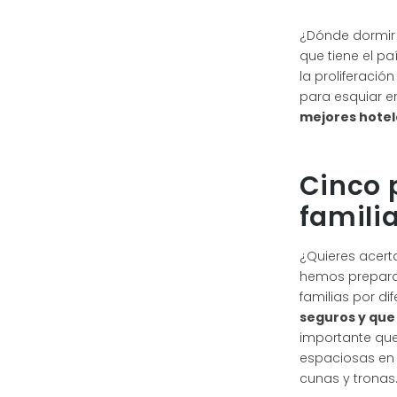
¿Dónde dormir e
que tiene el p
la proliferació
para esquiar e
mejores hotele
Cinco 
famili
¿Quieres acerta
hemos preparad
familias por di
seguros y que
importante que
espaciosas en 
cunas y tronas