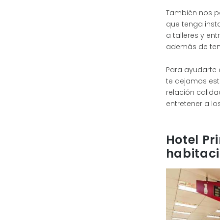
También nos pa
que tenga inst
a talleres y en
además de tene
Para ayudarte a
te dejamos est
relación calid
entretener a lo
Hotel Pr
habitac