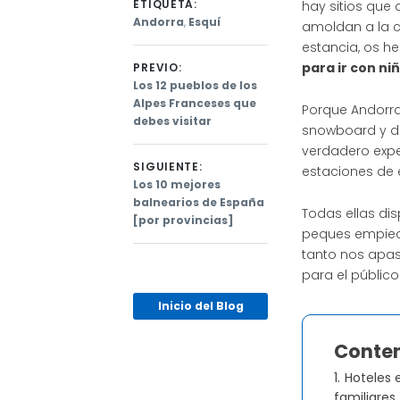
ETIQUETA:
hay sitios que
Andorra
,
Esquí
amoldan a la co
estancia, os h
para ir con ni
PREVIO:
Previous
Los 12 pueblos de los
post:
Alpes Franceses que
Navegación
Porque Andorra
debes visitar
snowboard y de 
de
verdadero exper
SIGUIENTE:
entradas
estaciones de e
Next
Los 10 mejores
post:
balnearios de España
Todas ellas dis
[por provincias]
peques empiece
tanto nos apasi
para el público i
Inicio del Blog
Conten
1.
Hoteles 
familiares