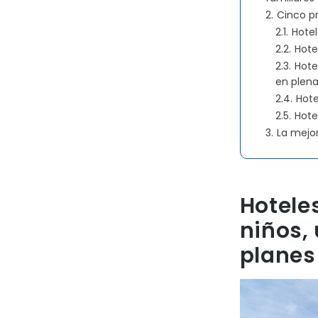
2.
Cinco pr
2.1.
Hotel
2.2.
Hote
2.3.
Hote
en plena
2.4.
Hote
2.5.
Hote
3.
La mejor
Hotele
niños,
planes