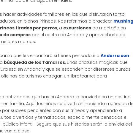
 el mundo de las aguas termales.
hacer actividades familiares en las que disfrutarán tanto
ultos, en plenos Pirineos. Nos referimos a practicar
mushin
rineos tirados por perros
, a
excursiones
de montaña en
te de compras
por el centro de Andorra y aprovecharte de
 mejores marcas.
canta que les encantará si tienes pensado ir a
Andorra con
la
búsqueda de los Tamarros
, unas criaturas mágicas que
turaleza en Andorra y que se esconden por diferentes puntos
s oficinas de turismo entregan un libro/carnet para
de actividades que hay en Andorra la convierte en un destino
ar en familia. Aquí los niños se divertirán haciendo muñecos d
se por suaves pendientes con sus trineos y aprendiendo a
rcuitos divertidos y tematizados, especialmente pensados e
 público infantil. ¡Seguro que sus historias serán la envidia del
elvan a clase!