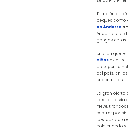
se adentren en
También podéis 
peques como ad
en Andorra
o t
Andorra o a
ir
gangas en las
Un plan que en
niños
es el de 
protegen la na
del país; en la
encontrarlos.
La gran oferta 
ideal para viaj
nieve, tirándo
esquiar por ci
ideados para el
cole cuando vu