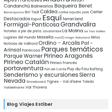
Baqueira Beret
Candanchú
Balnearios
Caldea
Cerler
Boí Taüll
Barranquismo
caribe aquatic park
Esquí
Destacados
ferrari land
Espot
Grandvalira
Formigal-Panticosa
La Molina
Hoteles a pie de pista
Javalambre
Les Trois Vallées
Masella
Lugares del mundo
Niños
mon(t) magic
Naturland
Ordino - Arcalis
Pal -
Noticias de Vallnord
Parques temáticos
Arinsal
Panticosa
Pirineo Aragonés
Parque Warner
Pirineo Catalán
Pirineo Francés
portaventura
Puy du Fou
Rafting
Port del Comte
Senderismo y excursiones
Sierra
Nevada
Tignes - Val d'Isère
Snowboard
Toledo
Val Thorens
Valdelinares
Blog Viajes Estiber