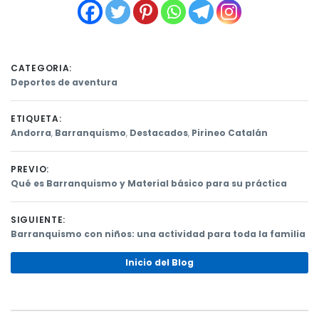
CATEGORIA:
Deportes de aventura
ETIQUETA:
Andorra
,
Barranquismo
,
Destacados
,
Pirineo Catalán
PREVIO:
Previous
Qué es Barranquismo y Material básico para su práctica
post:
Navegación
SIGUIENTE:
de
Next
Barranquismo con niños: una actividad para toda la familia
post:
entradas
Inicio del Blog