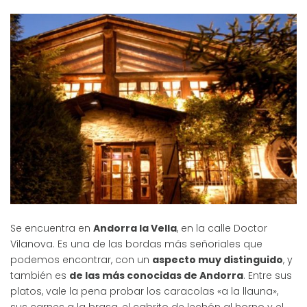
Se encuentra en
Andorra la Vella
, en la calle Doctor
Vilanova. Es una de las bordas más señoriales que
podemos encontrar, con un
aspecto muy distinguido
, y
también es
de las más conocidas de Andorra
. Entre sus
platos, vale la pena probar los caracolas «a la llauna»,