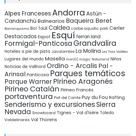
Andorra
Alpes Franceses
Astún -
Baqueira Beret
Candanchú
Balnearios
Caldea
Cerler
Boí Taüll
Barranquismo
caribe aquatic park
Esquí
Destacados
ferrari land
Espot
Grandvalira
Formigal-Panticosa
La Molina
Hoteles a pie de pista
Javalambre
Les Trois Vallées
Masella
Lugares del mundo
Niños
mon(t) magic
Naturland
Ordino - Arcalis
Pal -
Noticias de Vallnord
Parques temáticos
Arinsal
Panticosa
Pirineo Aragonés
Parque Warner
Pirineo Catalán
Pirineo Francés
portaventura
Puy du Fou
Rafting
Port del Comte
Senderismo y excursiones
Sierra
Nevada
Tignes - Val d'Isère
Snowboard
Toledo
Val Thorens
Valdelinares