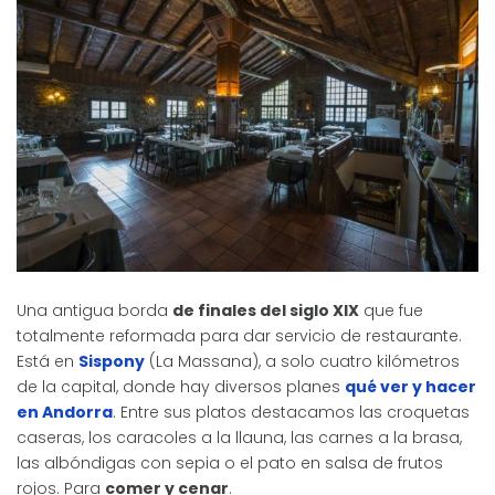
Una antigua borda
de finales del siglo XIX
que fue
totalmente reformada para dar servicio de restaurante.
Está en
Sispony
(La Massana), a solo cuatro kilómetros
de la capital, donde hay diversos planes
qué ver y hacer
en Andorra
. Entre sus platos destacamos las croquetas
caseras, los caracoles a la llauna, las carnes a la brasa,
las albóndigas con sepia o el pato en salsa de frutos
rojos. Para
comer y cenar
.