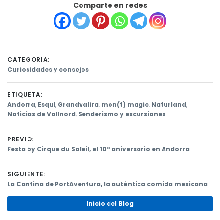
Comparte en redes
CATEGORIA:
Curiosidades y consejos
ETIQUETA:
Andorra
,
Esquí
,
Grandvalira
,
mon(t) magic
,
Naturland
,
Noticias de Vallnord
,
Senderismo y excursiones
PREVIO:
Previous
Festa by Cirque du Soleil, el 10º aniversario en Andorra
post:
Navegación
SIGUIENTE:
de
Next
La Cantina de PortAventura, la auténtica comida mexicana
post:
entradas
Inicio del Blog