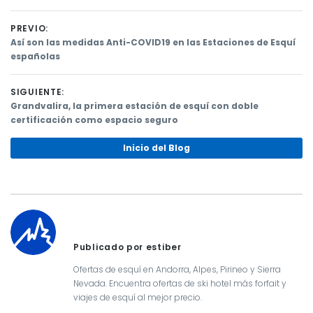
PREVIO:
Previous
Así son las medidas Anti-COVID19 en las Estaciones de Esquí
post:
españolas
Navegación
de
SIGUIENTE:
Next
Grandvalira, la primera estación de esquí con doble
entradas
post:
certificación como espacio seguro
Inicio del Blog
Publicado por estiber
Ofertas de esquí en Andorra, Alpes, Pirineo y Sierra
Nevada. Encuentra ofertas de ski hotel más forfait y
viajes de esquí al mejor precio.