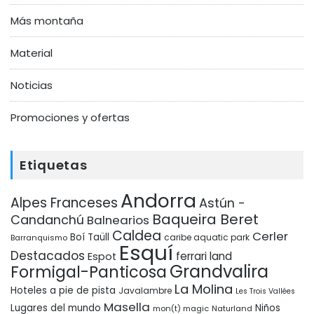
Más montaña
Material
Noticias
Promociones y ofertas
Etiquetas
Andorra
Alpes Franceses
Astún -
Baqueira Beret
Candanchú
Balnearios
Caldea
Cerler
Boí Taüll
Barranquismo
caribe aquatic park
Esquí
Destacados
ferrari land
Espot
Grandvalira
Formigal-Panticosa
La Molina
Hoteles a pie de pista
Javalambre
Les Trois Vallées
Masella
Lugares del mundo
Niños
mon(t) magic
Naturland