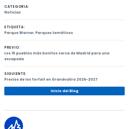
CATEGORIA:
Noticias
ETIQUETA:
Parque Warner
,
Parques temáticos
PREVIO:
Previous
Los 15 pueblos más bonitos cerca de Madrid para una
post:
escapada
Navegación
de
SIGUIENTE:
Next
Precios de los forfait en Grandvalira 2026-2027
entradas
post:
Inicio del Blog