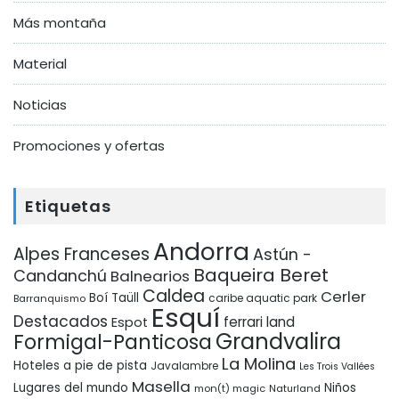
Más montaña
Material
Noticias
Promociones y ofertas
Etiquetas
Andorra
Alpes Franceses
Astún -
Baqueira Beret
Candanchú
Balnearios
Caldea
Cerler
Boí Taüll
Barranquismo
caribe aquatic park
Esquí
Destacados
ferrari land
Espot
Grandvalira
Formigal-Panticosa
La Molina
Hoteles a pie de pista
Javalambre
Les Trois Vallées
Masella
Lugares del mundo
Niños
mon(t) magic
Naturland