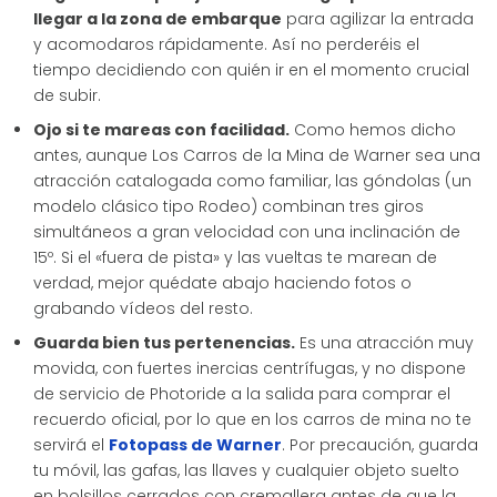
llegar a la zona de embarque
para agilizar la entrada
y acomodaros rápidamente. Así no perderéis el
tiempo decidiendo con quién ir en el momento crucial
de subir.
Ojo si te mareas con facilidad.
Como hemos dicho
antes, aunque Los Carros de la Mina de Warner sea una
atracción catalogada como familiar, las góndolas (un
modelo clásico tipo Rodeo) combinan tres giros
simultáneos a gran velocidad con una inclinación de
15º. Si el «fuera de pista» y las vueltas te marean de
verdad, mejor quédate abajo haciendo fotos o
grabando vídeos del resto.
Guarda bien tus pertenencias.
Es una atracción muy
movida, con fuertes inercias centrífugas, y no dispone
de servicio de Photoride a la salida para comprar el
recuerdo oficial, por lo que en los carros de mina no te
servirá el
Fotopass de Warner
. Por precaución, guarda
tu móvil, las gafas, las llaves y cualquier objeto suelto
en bolsillos cerrados con cremallera antes de que la