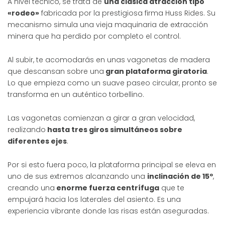
A nivel técnico, se trata de
una clásica atracción tipo
«rodeo»
fabricada por la prestigiosa firma Huss Rides. Su
mecanismo simula una vieja maquinaria de extracción
minera que ha perdido por completo el control.
Al subir, te acomodarás en unas vagonetas de madera
que descansan sobre una
gran plataforma giratoria
.
Lo que empieza como un suave paseo circular, pronto se
transforma en un auténtico torbellino.
Las vagonetas comienzan a girar a gran velocidad,
realizando
hasta tres giros simultáneos sobre
diferentes ejes
.
Por si esto fuera poco, la plataforma principal se eleva en
uno de sus extremos alcanzando una
inclinación de 15º
,
creando una
enorme fuerza centrífuga
que te
empujará hacia los laterales del asiento. Es una
experiencia vibrante donde las risas están aseguradas.