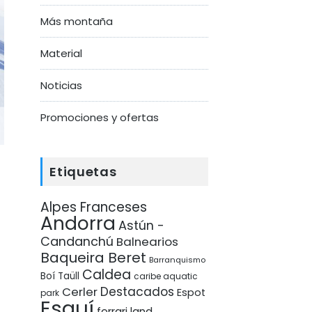
Más montaña
Material
Noticias
Promociones y ofertas
Etiquetas
Alpes Franceses
Andorra
Astún -
Candanchú
Balnearios
Baqueira Beret
Barranquismo
Caldea
Boí Taüll
caribe aquatic
Destacados
Cerler
Espot
park
Esquí
ferrari land