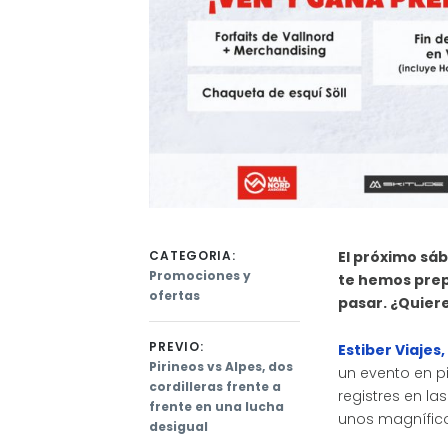
CATEGORIA:
El próximo sá
Promociones y
t
e hemos prep
ofertas
pasar. ¿Quier
PREVIO:
Estiber Viajes,
Previous
Pirineos vs Alpes, dos
un evento en pi
post:
cordilleras frente a
Navegación
registres en las
frente en una lucha
unos magnífico
de
desigual