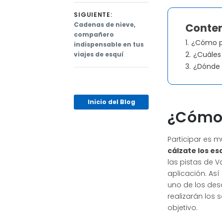
entradas
SIGUIENTE:
Next
Cadenas de nieve,
Conten
post:
compañero
1.
¿Cómo p
indispensable en tus
2.
¿Cuáles 
viajes de esquí
3.
¿Dónde 
Inicio del Blog
¿Cómo 
Participar es muy
cálzate los es
las pistas de V
aplicación. Así
uno de los des
realizarán los 
objetivo.