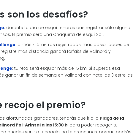
s son los desafíos?
ge
: durante tu día de esquí tendrás que registrar sólo alguno
nsos. El premio será una Chaqueta de esquí Söll.
allenge
: a más kilómetros registrados, más posibilidades de
 registre más distancia ganará forfaits de Vallnord y
ng.
llenge
: tu reto será esquiar más de 15 km. Si superas esa
s ganar un fin de semana en Vallnord con hotel de 3 estrellas
 recojo el premio?
los afortunados ganadores, tendrás que ir a la
Plaça de la
lnord Pal-Arinsal a las 15:30 h
, para poder recoger tu
si no puedes venir a recogelo, no te preocupes, porque podrás