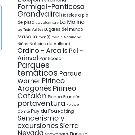
Formigal-Panticosa
Grandvalira
Hoteles a pie
La Molina
de pista
Javalambre
Lugares del mundo
Les Trois Vallées
Masella
mon(t) magic
Naturland
Niños
Noticias de Vallnord
Ordino - Arcalis
Pal -
Arinsal
Panticosa
Parques
temáticos
Parque
Pirineo
Warner
Pirineo
Aragonés
Catalán
Pirineo Francés
portaventura
Port del
Puy du Fou
Rafting
Comte
Senderismo y
excursiones
Sierra
Nevada
Tignes -
Snowboard