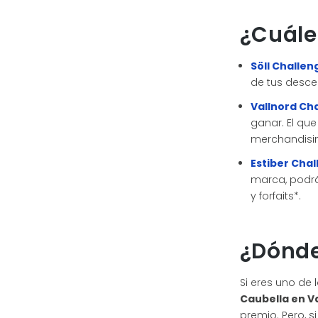
¿Cuále
Söll Challen
de tus desce
Vallnord Ch
ganar. El que
merchandisi
Estiber Cha
marca, podrá
y forfaits*.
¿Dónde
Si eres uno de 
Caubella en Val
premio. Pero, 