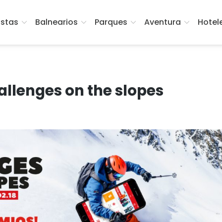
istas
Balnearios
Parques
Aventura
Hotel
hallenges on the slopes