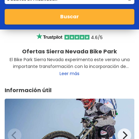
Buscar
4.6/5
Ofertas Sierra Nevada Bike Park
El Bike Park Sierra Nevada experimenta este verano una
importante transformación con la incorporación de
nuevos circuitos de descenso dentro de la oferta de
Leer más
BTT. Tres remontes (un telecabina, un telesilla y una
alfombra mecánica) dan acceso a seis recorridos de
Información útil
descenso y dos de cross country para todos los niveles
(iniciación, intermedio y avanzado). En total, más de 37
kilómetros y casi 1.000 metros de desnivel sobre
itinerarios señalizados, coincidentes con zonas
esquiables en invierno, proporcionan una nueva forma
de conocer Sierra Nevada en Verano.