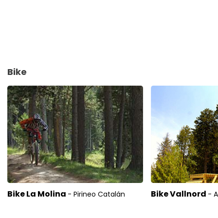
Bike
Bike La Molina
Bike Vallnord
- Pirineo Catalán
- 
70€
Desde
por pe