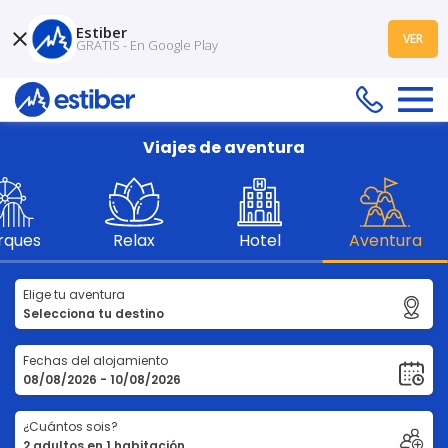
Estiber
VER
GRATIS - En Google Play
Viajes de aventura
rques
Relax
Hotel
Aventura
Elige tu aventura
Fechas del alojamiento
¿Cuántos sois?