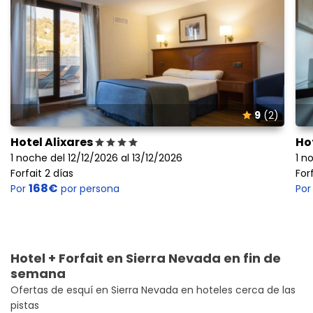
9
(2)
Hotel Alixares
Ho
1 noche del 12/12/2026 al 13/12/2026
1 n
Forfait 2 días
For
168€
Por
por persona
Po
Hotel + Forfait en Sierra Nevada en fin de
semana
Ofertas de esquí en Sierra Nevada en hoteles cerca de las
pistas