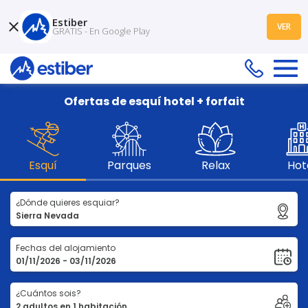
Estiber
VER
GRATIS - En Google Play
Ofertas de esquí hotel + forfait
Esquí
Parques
Relax
Hot
¿Dónde quieres esquiar?
Fechas del alojamiento
¿Cuántos sois?