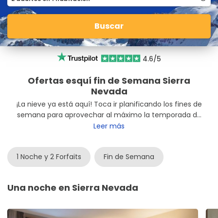
Buscar
4.6/5
Ofertas esquí fin de Semana Sierra
Nevada
¡La nieve ya está aquí! Toca ir planificando los fines de
semana para aprovechar al máximo la temporada de
esquí. No pierdas cuerda, porque se acaba enseguida.
Leer más
Un buen plan siempre es viajar al sur, a la completa
estación de esquí de Sierra Nevada
. Buen tiempo,
1 Noche y 2 Forfaits
Fin de Semana
sol, tapas y ¡muchas pistas! Y lo mejor de todo: grandes
ofertas esquí fin de semana
.
Una noche en Sierra Nevada