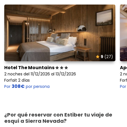
9
(27)
Hotel The Mountains
Ap
2 noches del 11/12/2026 al 13/12/2026
2 n
Forfait 2 días
For
308€
Por
por persona
Po
¿Por qué reservar con Estiber tu viaje de
esquí a Sierra Nevada?