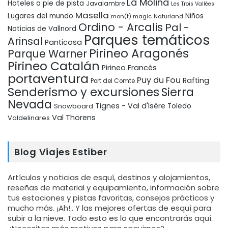
La Molina
Hoteles a pie de pista
Javalambre
Les Trois Vallées
Masella
Lugares del mundo
Niños
mon(t) magic
Naturland
Ordino - Arcalis
Pal -
Noticias de Vallnord
Parques temáticos
Arinsal
Panticosa
Pirineo Aragonés
Parque Warner
Pirineo Catalán
Pirineo Francés
portaventura
Puy du Fou
Rafting
Port del Comte
Senderismo y excursiones
Sierra
Nevada
Tignes - Val d'Isère
Snowboard
Toledo
Val Thorens
Valdelinares
Blog Viajes Estiber
Artículos y noticias de esquí, destinos y alojamientos,
reseñas de material y equipamiento, información sobre
tus estaciones y pistas favoritas, consejos prácticos y
mucho más. ¡Ah!.. Y las mejores ofertas de esquí para
subir a la nieve. Todo esto es lo que encontrarás aquí.