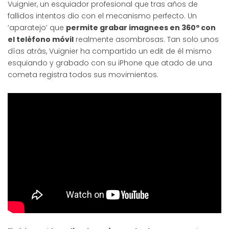
Vuignier, un esquiador profesional que tras años de
fallidos intentos dio con el mecanismo perfecto. Un
‘aparatejo’ que
permite grabar imagnees en 360º con
el teléfono móvil
realmente asombrosas. Tan solo unos
días atrás, Vuignier ha compartido un edit de él mismo
esquiando y grabado con su iPhone que atado de una
cometa registra todos sus movimientos.