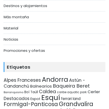
Destinos y alojamientos
Más montaña
Material
Noticias
Promociones y ofertas
Etiquetas
Andorra
Alpes Franceses
Astún -
Baqueira Beret
Candanchú
Balnearios
Caldea
Cerler
Boí Taüll
Barranquismo
caribe aquatic park
Esquí
Destacados
ferrari land
Espot
Grandvalira
Formigal-Panticosa