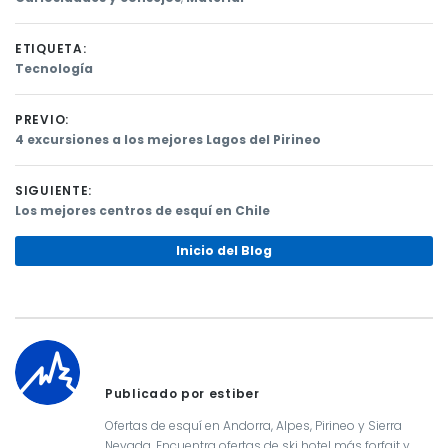
ETIQUETA:
Tecnología
PREVIO:
Previous
4 excursiones a los mejores Lagos del Pirineo
post:
Navegación
SIGUIENTE:
de
Next
Los mejores centros de esquí en Chile
post:
entradas
Inicio del Blog
Publicado por estiber
Ofertas de esquí en Andorra, Alpes, Pirineo y Sierra
Nevada. Encuentra ofertas de ski hotel más forfait y