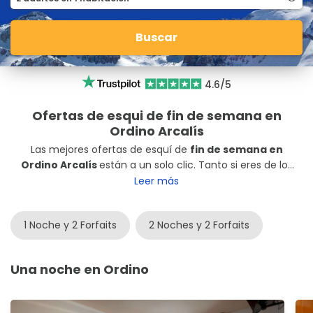
Buscar
4.6/5
Ofertas de esqui de fin de semana en
Ordino Arcalís
Las mejores ofertas de esquí de
fin de semana en
Ordino Arcalís
están a un solo clic. Tanto si eres de los
que salen viernes como sábado a primera hora, estos
Leer más
son los mejores paquetes de
hotel con forfait incluido
en Ordino
para que solo te preocupes de disfrutar.
1 Noche y 2 Forfaits
2 Noches y 2 Forfaits
¿Quieres subir a esquiar este fin de semana a la
estación de Ordino Arcalís? ¡Reserva ya!
Una noche en Ordino