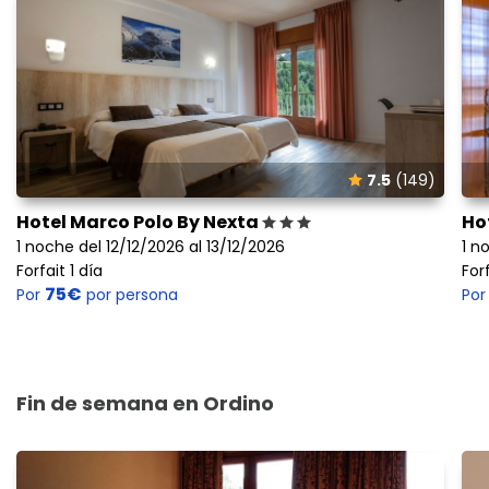
7.5
(149)
Hotel Marco Polo By Nexta
Ho
1 noche del 12/12/2026 al 13/12/2026
1 n
Forfait 1 día
Forf
75€
Por
por persona
Po
Fin de semana en Ordino