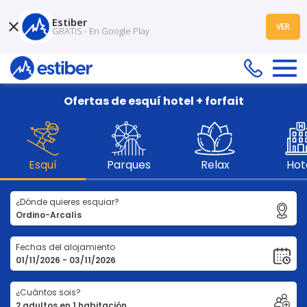
Estiber
VER
GRATIS - En Google Play
Ofertas de esquí hotel + forfait
Esquí
Parques
Relax
Hot
¿Dónde quieres esquiar?
Fechas del alojamiento
¿Cuántos sois?