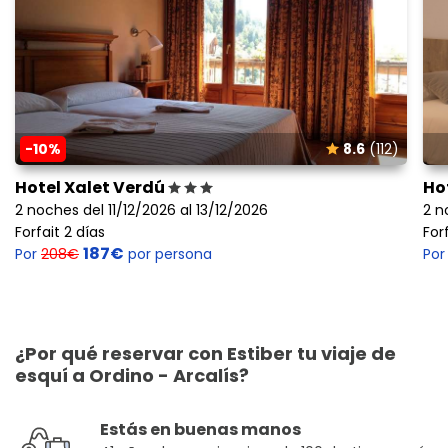
-10%
8.6
(112)
Hotel Xalet Verdú
Ho
2 noches del 11/12/2026 al 13/12/2026
2 n
Forfait 2 días
For
187€
Por
208€
por persona
Po
¿Por qué reservar con Estiber tu viaje de
esquí a Ordino - Arcalís?
Estás en buenas manos