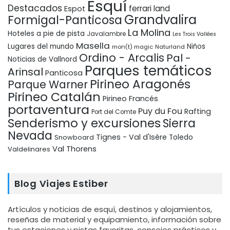
Esquí
Destacados
ferrari land
Espot
Grandvalira
Formigal-Panticosa
La Molina
Hoteles a pie de pista
Javalambre
Les Trois Vallées
Masella
Lugares del mundo
Niños
mon(t) magic
Naturland
Ordino - Arcalis
Pal -
Noticias de Vallnord
Parques temáticos
Arinsal
Panticosa
Pirineo Aragonés
Parque Warner
Pirineo Catalán
Pirineo Francés
portaventura
Puy du Fou
Rafting
Port del Comte
Senderismo y excursiones
Sierra
Nevada
Tignes - Val d'Isère
Snowboard
Toledo
Val Thorens
Valdelinares
Blog Viajes Estiber
Artículos y noticias de esquí, destinos y alojamientos,
reseñas de material y equipamiento, información sobre
tus estaciones y pistas favoritas, consejos prácticos y