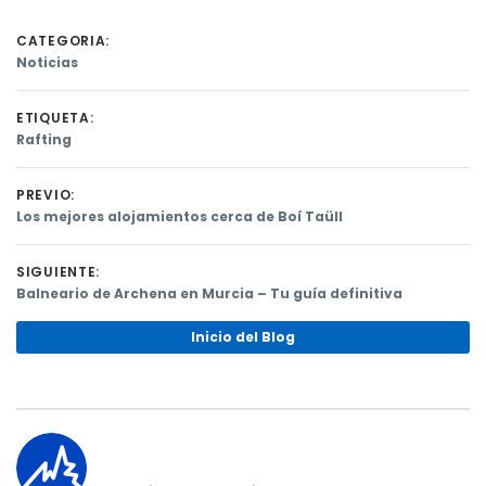
CATEGORIA:
Noticias
ETIQUETA:
Rafting
PREVIO:
Previous
Los mejores alojamientos cerca de Boí Taüll
post:
Navegación
SIGUIENTE:
de
Next
Balneario de Archena en Murcia – Tu guía definitiva
post:
entradas
Inicio del Blog