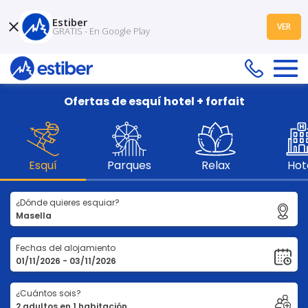
Estiber
VER
GRATIS - En Google Play
Ofertas de esquí hotel + forfait
Esquí
Parques
Relax
Hot
¿Dónde quieres esquiar?
Fechas del alojamiento
¿Cuántos sois?