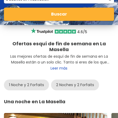
Buscar
4.6/5
Ofertas esquí de fin de semana en La
Masella
Las mejores ofertas de esquí de fin de semana en La
Masella están a un solo clic. Tanto si eres de los que
salen viernes como sábado a primera hora, estos son
Leer más
los mejores paquetes de hotel con forfait incluido para
que solo te preocupes de disfrutar. ¿Quieres subir a
1 Noche y 2 Forfaits
2 Noches y 2 Forfaits
esquiar este fin de semana a la estación de La
Masella? ¡Reserva ya!
Una noche en La Masella