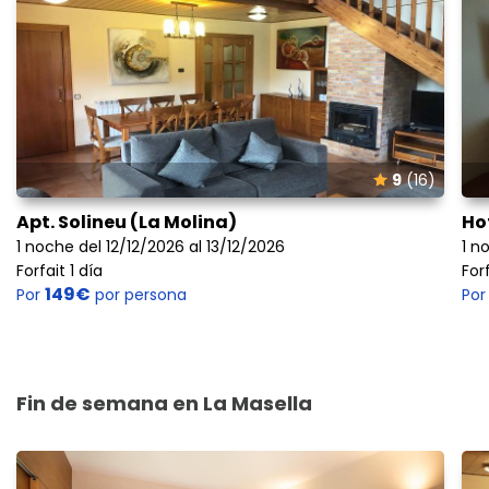
9
(16)
Apt. Solineu (La Molina)
Ho
1 noche del 12/12/2026 al 13/12/2026
1 n
Forfait 1 día
Forf
149€
Por
por persona
Po
Fin de semana en La Masella