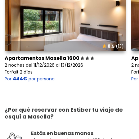
8.5
(13)
Apartamentos Masella 1600
Ap
2 noches del 11/12/2026 al 13/12/2026
2 n
Forfait 2 días
For
444€
Por
por persona
Po
¿Por qué reservar con Estiber tu viaje de
esquí a Masella?
Estás en buenas manos