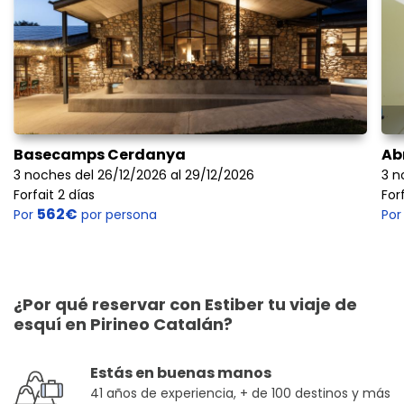
Basecamps Cerdanya
Ab
3 noches del 26/12/2026 al 29/12/2026
3 n
Forfait 2 días
For
562€
Por
por persona
Po
¿Por qué reservar con Estiber tu viaje de
esquí en Pirineo Catalán?
Estás en buenas manos
41 años de experiencia, + de 100 destinos y más