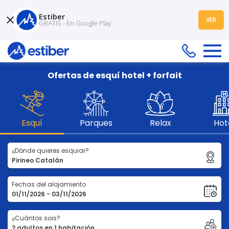
Estiber
VER
GRATIS - En Google Play
Ofertas de esquí hotel + forfait
Esquí
Parques
Relax
Hot
¿Dónde quieres esquiar?
Fechas del alojamiento
¿Cuántos sois?