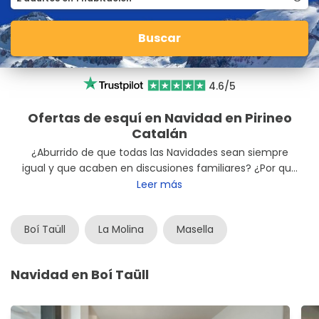
Buscar
4.6/5
Ofertas de esquí en Navidad en Pirineo
Catalán
¿Aburrido de que todas las Navidades sean siempre
igual y que acaben en discusiones familiares? ¿Por qué
no preparas algo diferente este año? Si estás en una
Leer más
página de esquí es por algo. Te lanzamos una
propuesta que te encantará: ¡
esquiar en el Pirineo
Boí Taüll
La Molina
Masella
Catalán
en unas fechas tan señaladas! Hazte el mejor
regalo de las fiestas con estas
ofertas esquí Navidad
.
Navidad en Boí Taüll