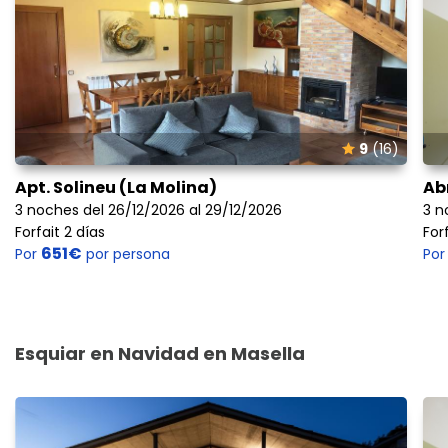
9
(16)
Apt. Solineu (La Molina)
Ab
3 noches del 26/12/2026 al 29/12/2026
3 n
Forfait 2 días
For
651€
Por
por persona
Po
Esquiar en Navidad en Masella