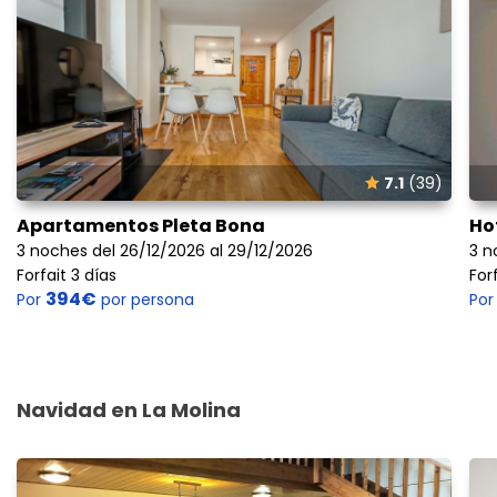
7.1
(39)
Apartamentos Pleta Bona
Ho
3 noches del 26/12/2026 al 29/12/2026
3 n
Forfait 3 días
For
394€
Por
por persona
Po
Navidad en La Molina