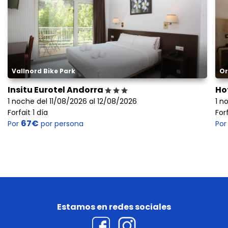
Vallnord Bike Park
Or
Insitu Eurotel Andorra
Ho
1 noche del 11/08/2026 al 12/08/2026
1 n
Forfait 1 día
Forf
67€
Por
por persona
Po
Estamos en redes sociales