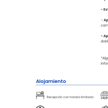
- E
-
Ap
cama
- A
dobl
*Al
info
Alojamiento
Recepción con horario limitado