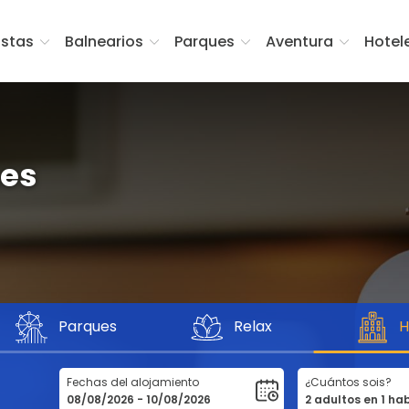
istas
Balnearios
Parques
Aventura
Hotel
nes
Parques
Relax
H
Fechas del alojamiento
¿Cuántos sois?