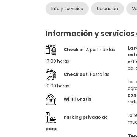
Info y servicios
Ubicación
Va
Información y servicios
La 
Check in
: A partir de las
est
17:00 horas
estr
de l
Check out
: Hasta las
Los
10:00 horas
agra
zon
Wi-Fi Gratis
redu
La r
Parking privado de
much
pago
Tip