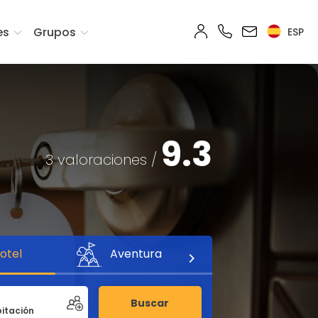
es
Grupos
ESP
9.3
3 valoraciones /
otel
Aventura
Buscar