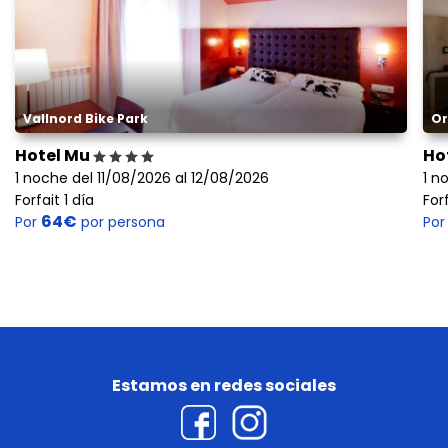
Vallnord Bike Park
Or
Hotel Mu
Ho
1 noche del 11/08/2026 al 12/08/2026
1 n
Forfait 1 día
Forf
64€
Por
por persona
Po
Estamos en redes sociales