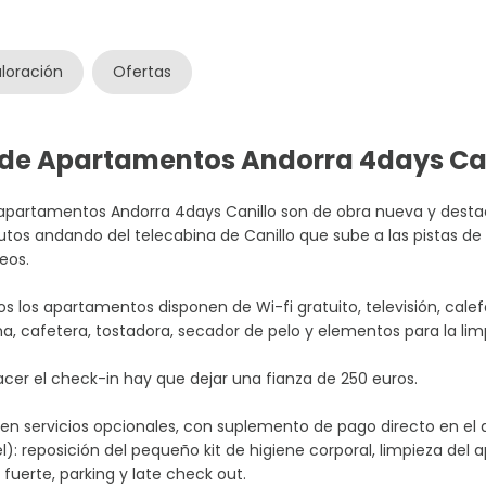
loración
Ofertas
s de Apartamentos Andorra 4days Ca
apartamentos Andorra 4days Canillo son de obra nueva y destac
tos andando del telecabina de Canillo que sube a las pistas de
neos.
s los apartamentos disponen de Wi-fi gratuito, televisión, cale
, cafetera, tostadora, secador de pelo y elementos para la li
acer el check-in hay que dejar una fianza de 250 euros.
ten servicios opcionales, con suplemento de pago directo en el 
l): reposición del pequeño kit de higiene corporal, limpieza d
 fuerte, parking y late check out.