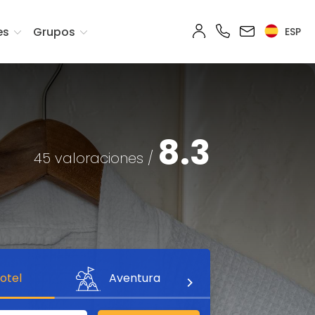
es
Grupos
ESP
8.3
45 valoraciones /
otel
Aventura