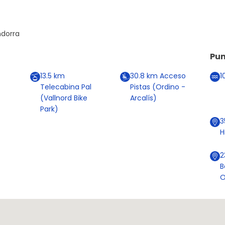
ndorra
Pun
13.5
km
30.8
km
Acceso
1
Telecabina Pal
Pistas (Ordino -
(Vallnord Bike
Arcalís)
Park)
3
H
B
O