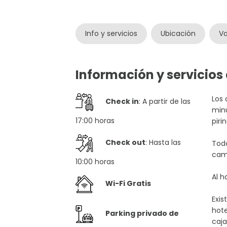
Info y servicios
Ubicación
Va
Información y servicio
Los 
Check in
: A partir de las
minu
17:00 horas
piri
Check out
: Hasta las
Todo
cama
10:00 horas
Al h
Wi-Fi Gratis
Exis
hote
Parking privado de
caja