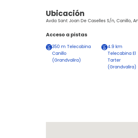
Ubicación
Avda Sant Joan De Caselles S/n, Canillo, A
Acceso a pistas
350
m
Telecabina
4.9
km
Canillo
Telecabina El
(Grandvalira)
Tarter
(Grandvalira)