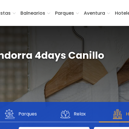
istas
Balnearios
Parques
Aventura
Hotel
dorra 4days Canillo
Parques
Relax
H