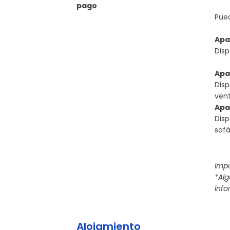
pago
Pued
Apa
Dis
Apa
Dis
ven
Apa
Dis
sof
Impu
*Al
info
Alojamiento