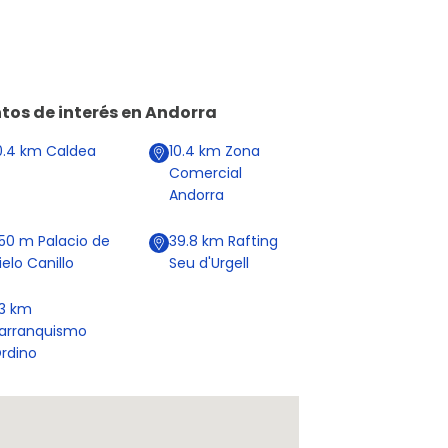
tos de interés en
Andorra
0.4
km
Caldea
10.4
km
Zona
Comercial
Andorra
50
m
Palacio de
39.8
km
Rafting
ielo Canillo
Seu d'Urgell
23
km
arranquismo
rdino