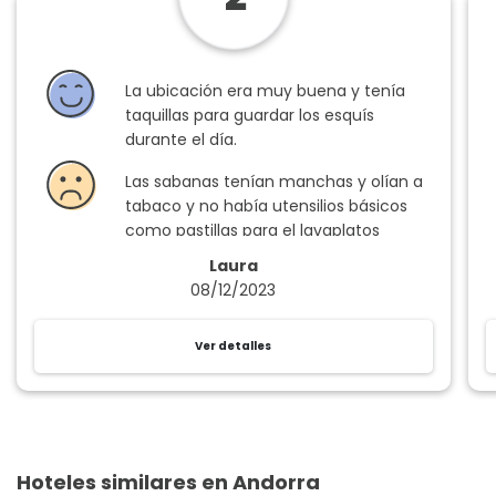
La ubicación era muy buena y tenía
taquillas para guardar los esquís
durante el día.
Las sabanas tenían manchas y olían a
tabaco y no había utensilios básicos
como pastillas para el lavaplatos
(habiendo pagado un suplemento
Laura
para limpieza), el apartamento
08/12/2023
además olía mal en general y las
indicaciones para llegar a la recepción
Ver detalles
del apartamento fueron nefastas,
estuvimos media hora intentando
encontrar la recepción.
Hoteles similares en Andorra