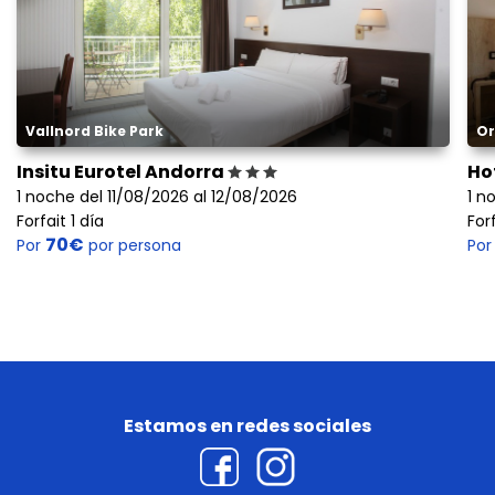
Vallnord Bike Park
Or
Insitu Eurotel Andorra
Ho
1 noche del 11/08/2026 al 12/08/2026
1 n
Forfait 1 día
Forf
70€
Por
por persona
Po
Estamos en redes sociales