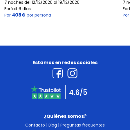
7 noches del 12/12/2026 al 19/12/2026
7 n
Forfait 6 días
For
408€
Por
por persona
Po
Estamos en redes sociales
4.6/5
¿Quiénes somos?
Contacto
|
Blog
|
Preguntas frecuentes