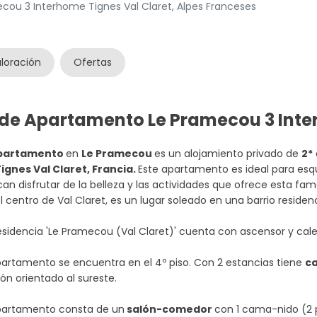
ou 3 Interhome Tignes Val Claret, Alpes Franceses
loración
Ofertas
s de Apartamento Le Pramecou 3 Int
partamento
en
Le Pramecou
es un alojamiento privado de
2*
ignes Val Claret, Francia.
Este apartamento es ideal para esq
an disfrutar de la belleza y las actividades que ofrece esta fam
l centro de Val Claret, es un lugar soleado en una barrio residenc
esidencia 'Le Pramecou (Val Claret)' cuenta con ascensor y cale
partamento se encuentra en el 4º piso. Con 2 estancias tiene
ca
ón orientado al sureste.
apartamento consta de un
salón-comedor
con 1 cama-nido (2 