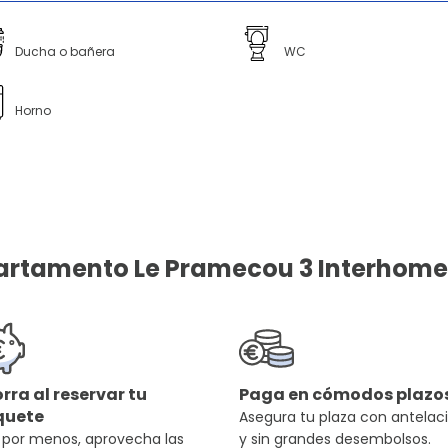
Ducha o bañera
WC
Horno
partamento Le Pramecou 3 Interhome 
rra al reservar tu
Paga en cómodos plazo
quete
Asegura tu plaza con antelac
 por menos, aprovecha las
y sin grandes desembolsos.