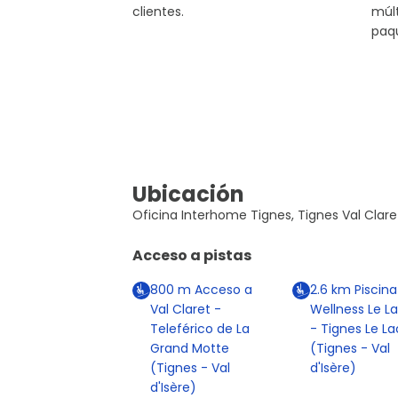
clientes.
múlt
paq
Ubicación
Oficina Interhome Tignes, Tignes Val Clare
Acceso a pistas
800
m
Acceso a
2.6
km
Piscina
Val Claret -
Wellness Le L
Teleférico de La
- Tignes Le La
Grand Motte
(Tignes - Val
(Tignes - Val
d'Isère)
d'Isère)