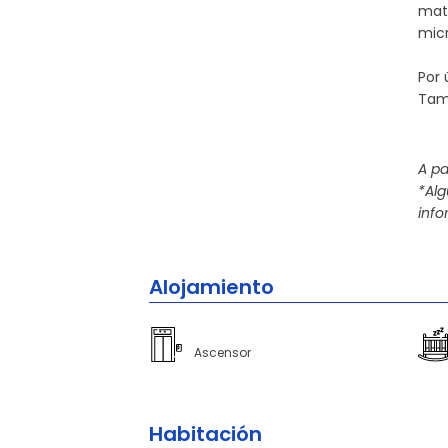
matr
mic
Por 
Tam
A pa
*Al
info
Alojamiento
Ascensor
Habitación