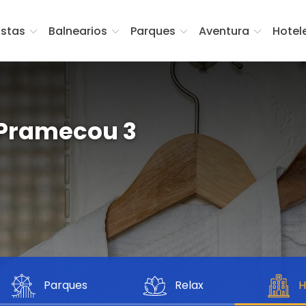
istas
Balnearios
Parques
Aventura
Hotel
 Pramecou 3
Parques
Relax
H