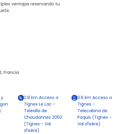
iples ventajas reservando tu
uete.
t, Francia
 y
2.8
km
Acceso a
3.6
km
Acceso a
agon
Tignes Le Lac -
Tignes -
c
Telesilla de
Telecabina de
Chaudannes 2050
Paquis (Tignes -
(Tignes - Val
Val d'Isère)
d'Isère)