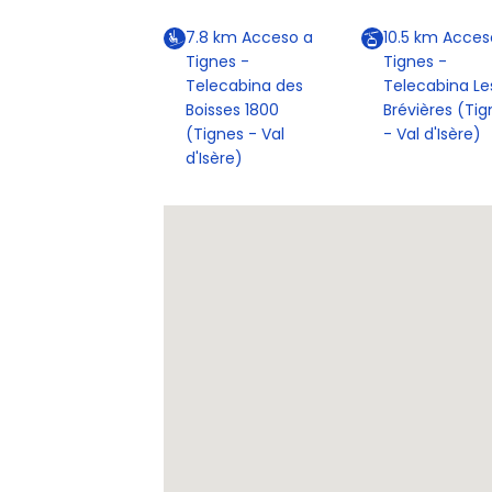
7.8
km
Acceso a
10.5
km
Acces
Tignes -
Tignes -
Telecabina des
Telecabina Le
Boisses 1800
Brévières (Tig
(Tignes - Val
- Val d'Isère)
d'Isère)