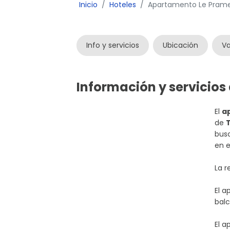
Inicio
Hoteles
Apartamento Le Pramec
Info y servicios
Ubicación
Va
Información y servicio
El
a
de
T
busc
en e
La r
El a
balc
El 