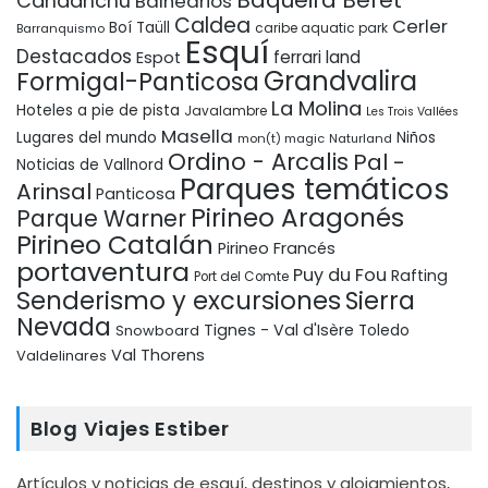
Baqueira Beret
Candanchú
Balnearios
Caldea
Cerler
Boí Taüll
Barranquismo
caribe aquatic park
Esquí
Destacados
ferrari land
Espot
Grandvalira
Formigal-Panticosa
La Molina
Hoteles a pie de pista
Javalambre
Les Trois Vallées
Masella
Lugares del mundo
Niños
mon(t) magic
Naturland
Ordino - Arcalis
Pal -
Noticias de Vallnord
Parques temáticos
Arinsal
Panticosa
Pirineo Aragonés
Parque Warner
Pirineo Catalán
Pirineo Francés
portaventura
Puy du Fou
Rafting
Port del Comte
Senderismo y excursiones
Sierra
Nevada
Tignes - Val d'Isère
Snowboard
Toledo
Val Thorens
Valdelinares
Blog Viajes Estiber
Artículos y noticias de esquí, destinos y alojamientos,