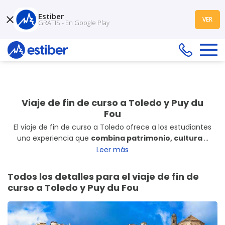
Estiber
VER
GRATIS - En Google Play
Viaje de fin de curso a Toledo y Puy du
Fou
El viaje de fin de curso a Toledo ofrece a los estudiantes
una experiencia que
combina patrimonio, cultura y
diversión
. El programa incluye
recorridos por la
Leer más
ciudad histórica
, donde los alumnos pueden conocer
monumentos y rincones emblemáticos,
y una jornada
Todos los detalles para el viaje de fin de
en Puy du Fou
, donde los espectáculos históricos y las
curso a Toledo y Puy du Fou
atracciones hacen de la visita un momento
entretenido y educativo. Una propuesta ideal para
terminar el curso con experiencias diferentes y