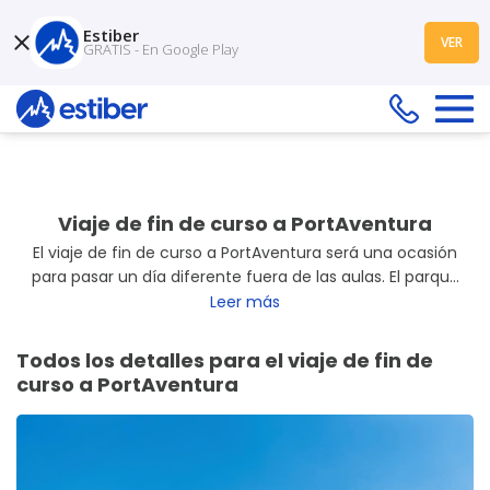
Estiber
VER
GRATIS - En Google Play
Viaje de fin de curso a PortAventura
El viaje de fin de curso a PortAventura será una ocasión
para pasar un día diferente fuera de las aulas. El parque
ofrece
atracciones variadas, espectáculos y zonas
Leer más
temáticas
que permiten disfrutar en grupo y elegir
actividades según los gustos de cada uno. Una
Todos los detalles para el viaje de fin de
propuesta pensada para compartir la experiencia con la
curso a PortAventura
clase y despedir el curso de una forma agradable.