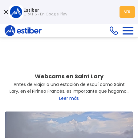
Estiber
VER
GRATIS - En Google Play
¿Dónde quieres esquiar?
Saint Lary
|
dom, 01 nov - mar, 03 nov
2 adultos en 1 habitación
Webcams en Saint Lary
Antes de viajar a una estación de esquí como Saint
Lary, en el Pirineo Francés, es importante que hagamos
una mínima planificación. Además de comprar el
Leer más
forfait, reservar el hotel y poner a punto el material, es
esencial consultar el parte de nieve y el tiempo
que
hace, porque de ello dependerá que nuestra escapada
sea más o menos satisfactoria. Una buena manera de
saberlo es mirando las
webcams de Saint Lary
.