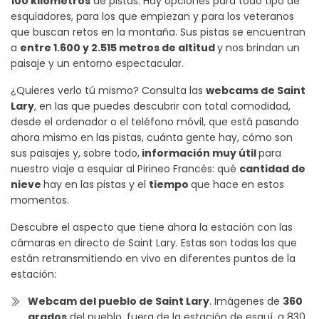
100 kilómetros
de pistas. Hay opciones para todo tipo de
esquiadores, para los que empiezan y para los veteranos
que buscan retos en la montaña. Sus pistas se encuentran
a
entre 1.600 y 2.515 metros de altitud
y nos brindan un
paisaje y un entorno espectacular.
¿Quieres verlo tú mismo? Consulta las
webcams de Saint
Lary
, en las que puedes descubrir con total comodidad,
desde el ordenador o el teléfono móvil, que está pasando
ahora mismo en las pistas, cuánta gente hay, cómo son
sus paisajes y, sobre todo,
información muy útil
para
nuestro viaje a esquiar al Pirineo Francés: qué
cantidad de
nieve
hay en las pistas y el
tiempo
que hace en estos
momentos.
Descubre el aspecto que tiene ahora la estación con las
cámaras en directo de Saint Lary. Estas son todas las que
están retransmitiendo en vivo en diferentes puntos de la
estación:
Webcam del pueblo de Saint Lary
. Imágenes de
360
grados
del pueblo, fuera de la estación de esquí, a 830