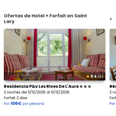
Ofertas de Hotel + Forfait en Saint
>
Lary
8.4
(5)
Residencia P&v Les Rives De L'Aure
Ré
2 noches del 11/12/2026 al 13/12/2026
2 n
Forfait 2 días
For
106€
Por
por persona
Po