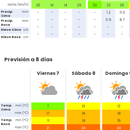
racha (km/h)
25
14
14
29
32
22
25
Precip.
mm
-
-
-
-
-
1.2
11.3
Cima
-
-
-
-
-
0.9
8.7
Precip.
mm
Base
-
-
-
-
-
-
-
Nieve Cima
cm
-
-
-
-
-
-
-
Nieve Base
cm
Previsión a 8 días
Viernes 7
Sábado 8
Domingo 
Temp.
min (ºC)
7
13
12
Cima
max (ºC)
17
18
18
Temp.
min (ºC)
11
18
15
Base
max (ºC)
21
24
24