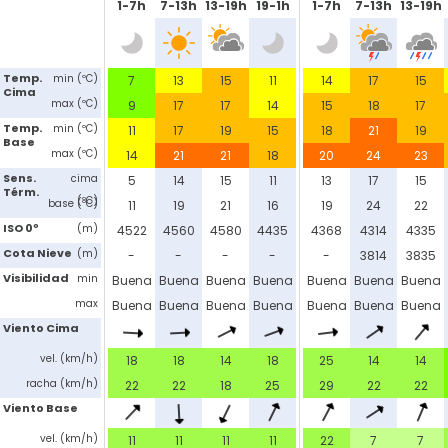
1-7h
7-13h
13-19h
19-1h
1-7h
7-13h
13-19h
Temp.
min (ºC)
7
13
15
11
14
17
15
Cima
max (ºC)
9
17
17
14
15
18
17
Temp.
min (ºC)
11
17
19
15
18
21
19
Base
max (ºC)
14
21
21
18
20
24
23
Sens.
cima
5
14
15
11
13
17
15
Térm.
(ºC)
base (ºC)
11
19
21
16
19
24
22
ISO 0º
(m)
4522
4560
4580
4435
4368
4314
4335
Cota Nieve
(m)
-
-
-
-
-
3814
3835
Visibilidad
min
Buena
Buena
Buena
Buena
Buena
Buena
Buena
max
Buena
Buena
Buena
Buena
Buena
Buena
Buena
Viento Cima
vel. (km/h)
18
18
14
18
25
14
14
racha (km/h)
22
22
18
25
29
22
22
Viento Base
vel. (km/h)
11
11
11
11
22
7
7