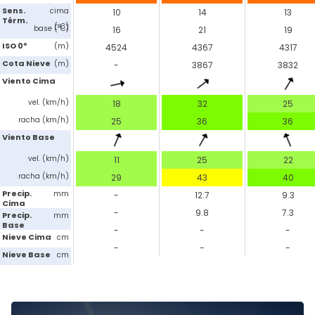
Sens.
cima
10
14
13
Térm.
(ºC)
base (ºC)
16
21
19
ISO 0º
(m)
4524
4367
4317
Cota Nieve
(m)
-
3867
3832
Viento Cima
vel. (km/h)
18
32
25
racha (km/h)
25
36
36
Viento Base
vel. (km/h)
11
25
22
racha (km/h)
29
43
40
Precip.
mm
-
12.7
9.3
Cima
-
9.8
7.3
Precip.
mm
Base
-
-
-
Nieve Cima
cm
-
-
-
Nieve Base
cm