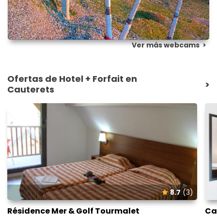
Ver más webcams
>
Ofertas de Hotel + Forfait en
>
Cauterets
8.7
(3)
Résidence Mer & Golf Tourmalet
Ca