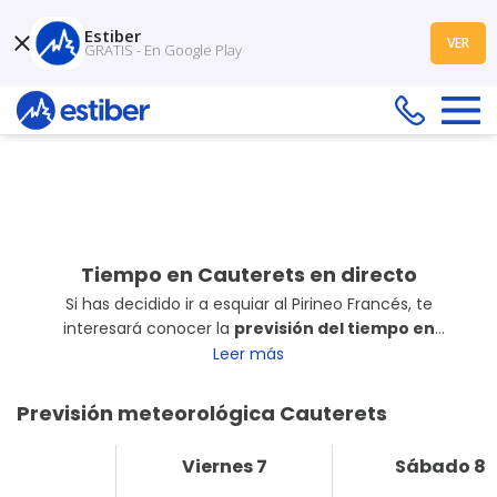
Estiber
VER
GRATIS - En Google Play
¿Dónde quieres esquiar?
Cauterets
|
dom, 01 nov - mar, 03 nov
2 adultos en 1 habitación
Tiempo en Cauterets en directo
Si has decidido ir a esquiar al Pirineo Francés, te
interesará conocer la
previsión del tiempo en
Cauterets
en los próximos días. A continuación podrás
Leer más
consultar la
información actualizada
sobre
temperaturas, rachas de viento, visibilidad en pistas y
Previsión meteorológica Cauterets
mucho más con el parte meteorológico de Cauterets.
Viernes 7
Sábado 8