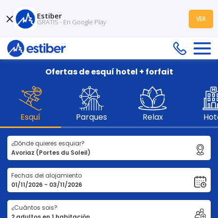
Estiber
VER
GRATIS - En Google Play
Ofertas de esquí hotel + forfait
Esquí
Parques
Relax
Hot
¿Dónde quieres esquiar?
Fechas del alojamiento
¿Cuántos sois?