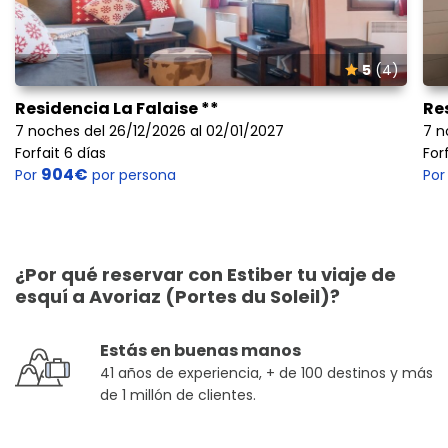
5
(4)
Residencia La Falaise **
Re
7 noches del 26/12/2026 al 02/01/2027
7 n
Forfait 6 días
For
904€
Por
por persona
Po
¿Por qué reservar con Estiber tu viaje de
esquí a Avoriaz (Portes du Soleil)?
Estás en buenas manos
41 años de experiencia, + de 100 destinos y más
de 1 millón de clientes.