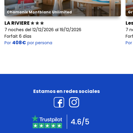
Chamonix Montblanc Unlimited
Gr
LA RIVIERE
Le
7 noches del 12/12/2026 al 19/12/2026
7 n
Forfait 6 días
For
408€
Por
por persona
Po
Estamos en redes sociales
4.6/5