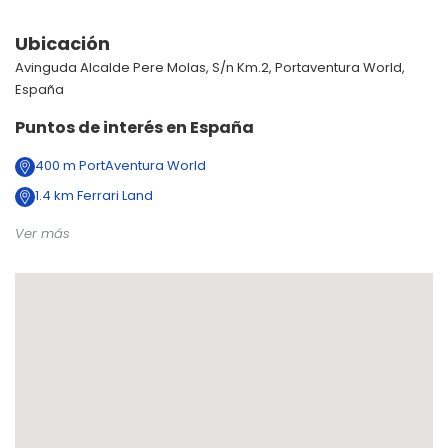
Ubicación
Avinguda Alcalde Pere Molas, S/n Km.2, Portaventura World,
España
Puntos de interés en
España
400
m
PortAventura World
1.4
km
Ferrari Land
Ver más