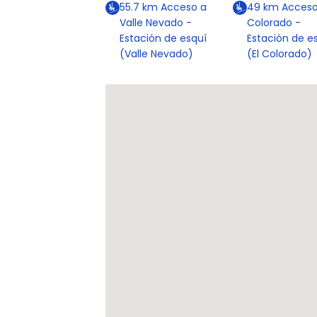
55.7
km
Acceso a
49
km
Acceso
Valle Nevado -
Colorado -
Estación de esquí
Estación de e
(Valle Nevado)
(El Colorado)