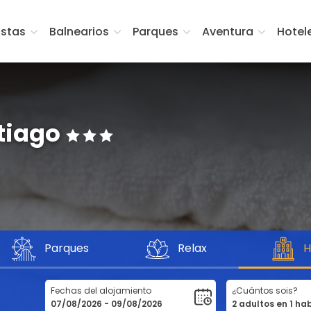
istas
Balnearios
Parques
Aventura
Hotel
tiago
Parques
Relax
H
Fechas del alojamiento
¿Cuántos sois?