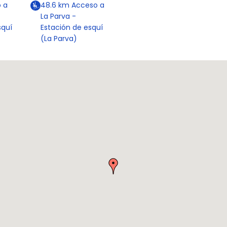
 a
48.6
km
Acceso a
La Parva -
squí
Estación de esquí
(La Parva)