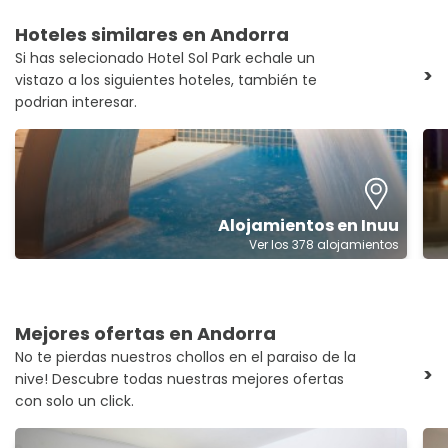
comunicó al director y nos pidió
disculpas muy amablemente. Y se lo
Hoteles similares en Andorra
comunicaron a l@s chic@s de la
Si has selecionado Hotel Sol Park echale un
limpieza para que no volviera a ocurrir.
>
vistazo a los siguientes hoteles, también te
podrian interesar.
Alojamientos en Inuu
Ver los 378 alojamientos
Mejores ofertas en Andorra
No te pierdas nuestros chollos en el paraiso de la
>
nive! Descubre todas nuestras mejores ofertas
con solo un click.