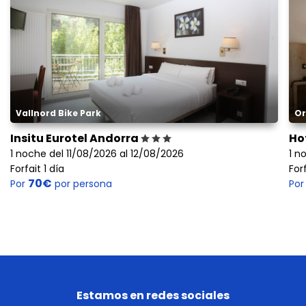
Vallnord Bike Park
Or
Insitu Eurotel Andorra
Ho
1 noche del 11/08/2026 al 12/08/2026
1 n
Forfait 1 día
Forf
70€
Por
por persona
Po
Estamos en redes sociales