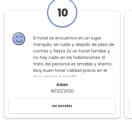
10
El hotel se encuentra en un lugar
tranquilo, sin ruido y alejado de jaleo de
coches y fiesta. Es un hotel familiar y
no hay ruido en las habitaciones. El
trato del personal es amable y atento.
Muy buen hotel calidad precio en el
que volveré a repetir.
Adan
L@s chic@s de la limpieza no barrieron
19/02/2020
ni fregaron la habitación en los cuatro
días que estuvimos, nada más llegar
Ver detalles
vimos una mancha como de coca
cola en el suelo y hasta el segundo día
que avisamos y pedimos una fregona,
ahí la tuvimos. El recepcionista se lo