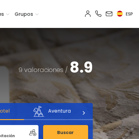
es
Grupos
ESP
8.9
9 valoraciones /
otel
Aventura
Buscar