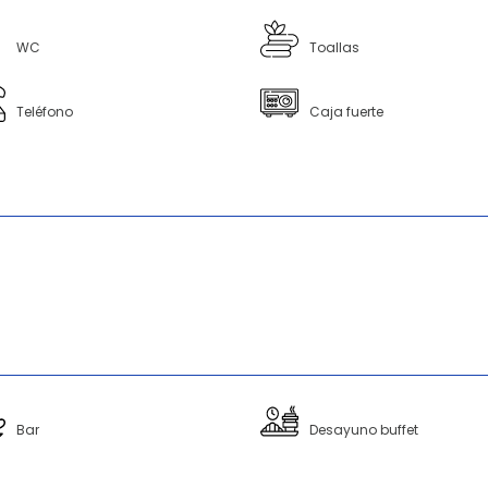
WC
Toallas
Teléfono
Caja fuerte
Bar
Desayuno buffet