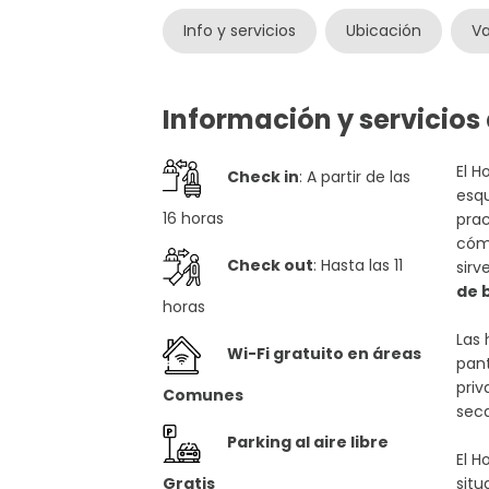
Info y servicios
Ubicación
Va
Información y servicios
El H
Check in
: A partir de las
esqu
16 horas
prac
cóm
Check out
: Hasta las 11
sirv
de 
horas
Las 
Wi-Fi gratuito en áreas
pant
priv
Comunes
seca
Parking al aire libre
El H
Gratis
situ