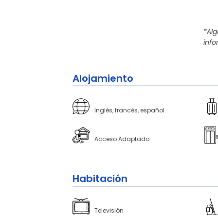
*Al
info
Alojamiento
Inglés, francés, español.
Acceso Adaptado
Habitación
Televisión