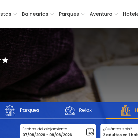
istas
Balnearios
Parques
Aventura
Hotel
Parques
Relax
H
Fechas del alojamiento
¿Cuántos sois?