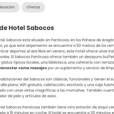
loración
Ofertas
 de Hotel Sabocos
otel Sabocos está situado en Panticosa, en los Pirineos de Aragó
í, ya que este alojamiento se encuentra a 50 metros de los rem
ticar deportes al aire libre en verano, este hotel ofrece unas i
odas. El Sabocos Panticosa ofrece también un desayuno buffet
e platos típicos locales, una biblioteca, una cafetería con terra
bienestar como masajes
por un suplemento y servicio de limpi
habitaciones del Sabocos son clásicas, funcionales y tienen el s
alla plana, WiFi gratuita, calefacción, escritorio y una caja fuer
ado con unas vistas magníficas a las montañas. También cuent
dor de pelo y artículos de aseo.
otel Sabocos Panticosa también tiene otra estación de esquí cer
ada a 15 minutos en coche. El hotel se encuentra a 30 minutos 