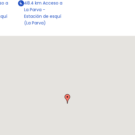
so a
48.4
km
Acceso a
La Parva -
squí
Estación de esquí
(La Parva)