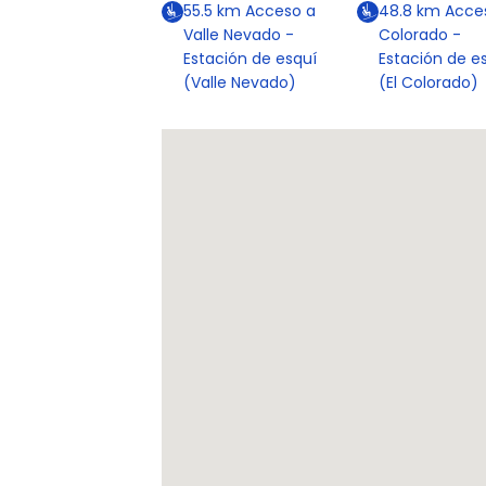
55.5
km
Acceso a
48.8
km
Acce
Valle Nevado -
Colorado -
Estación de esquí
Estación de e
(Valle Nevado)
(El Colorado)