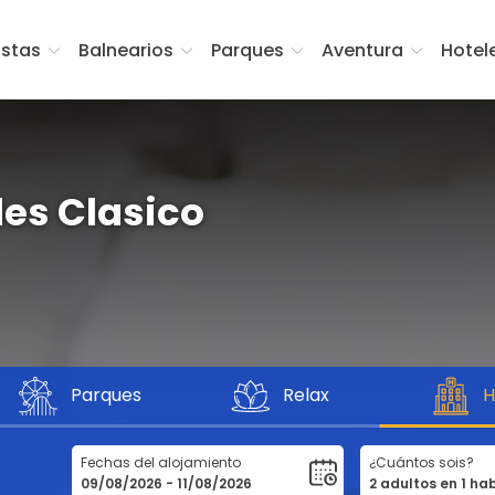
istas
Balnearios
Parques
Aventura
Hotel
les Clasico
Parques
Relax
H
Fechas del alojamiento
¿Cuántos sois?