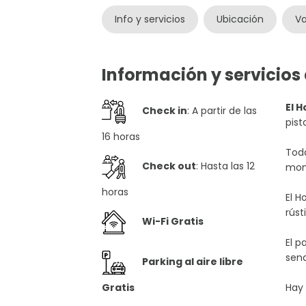
Info y servicios
Ubicación
Va
Información y servicios 
El H
Check in
: A partir de las
pist
16 horas
Toda
Check out
: Hasta las 12
mont
horas
El H
rúst
Wi-Fi Gratis
El p
sen
Parking al aire libre
Gratis
Hay 