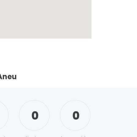
'Aneu
0
0