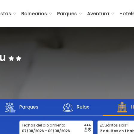
istas
Balnearios
Parques
Aventura
Hotel
eu
Parques
Relax
H
Fechas del alojamiento
¿Cuántos sois?