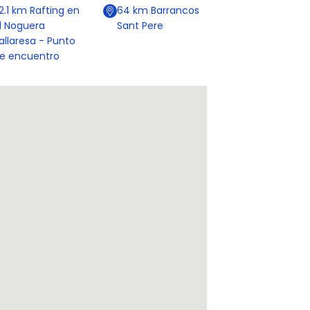
2.1
km
Rafting en
64
km
Barrancos
l Noguera
Sant Pere
allaresa - Punto
e encuentro