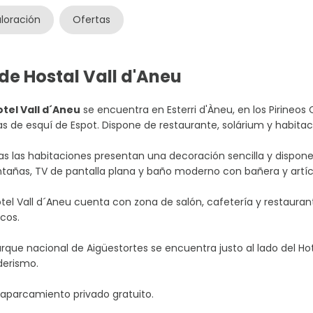
loración
Ofertas
de Hostal Vall d'Aneu
otel Vall d´Aneu
se encuentra en Esterri d'Àneu, en los Pirineos
as de esquí de Espot. Dispone de restaurante, solárium y habitac
s las habitaciones presentan una decoración sencilla y dispone
añas, TV de pantalla plana y baño moderno con bañera y artícu
otel Vall d´Aneu cuenta con zona de salón, cafetería y restau
icos.
arque nacional de Aigüestortes se encuentra justo al lado del Hot
derismo.
aparcamiento privado gratuito.