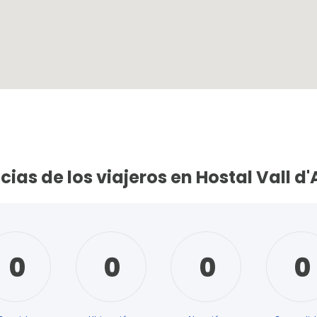
ias de los viajeros en Hostal Vall d
0
0
0
0