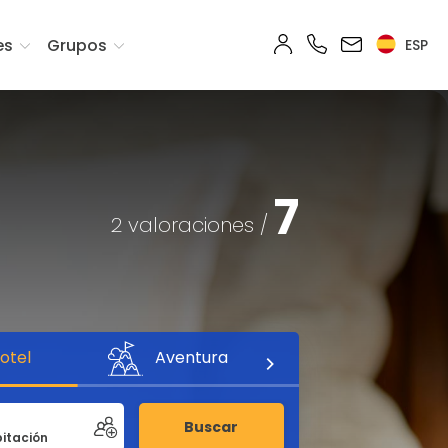
es
Grupos
ESP
7
2 valoraciones /
otel
Aventura
Buscar