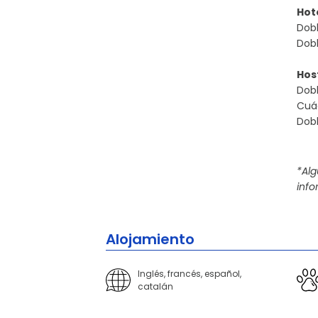
Hote
Dobl
Dobl
Host
Dobl
Cuád
Dobl
*Al
info
Alojamiento
Inglés, francés, español,
catalán