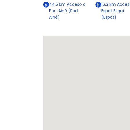
44.5
km
Acceso a
16.3
km
Acces
Port Ainé (Port
Espot Esquí
Ainé)
(Espot)