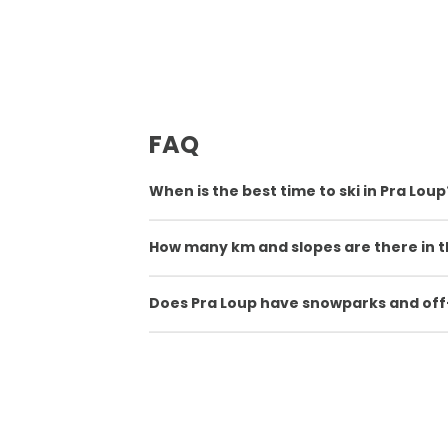
FAQ
When is the best time to ski in Pra Loup
How many km and slopes are there in t
Does Pra Loup have snowparks and off