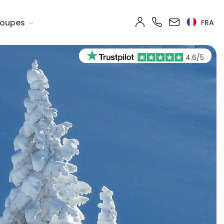
oupes
FRA
4.6/5